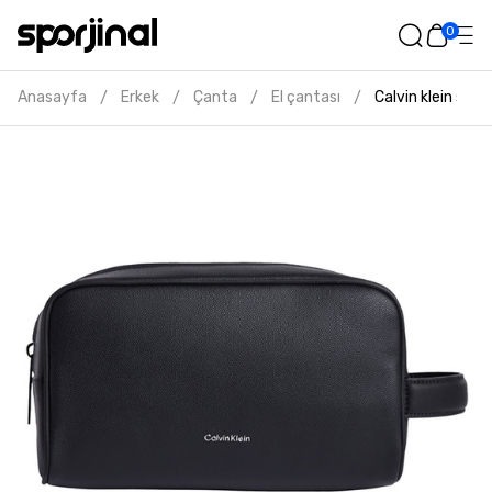
0
Anasayfa
Erkek
Çanta
El çantası
Calvin klein siy
/
/
/
/