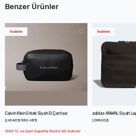
Benzer Ürünler
İndirim
İndirim
Calvin Klein Erkek Siyah El Çantası
adidas 4NWNL Siyah La
(
LV04D1238G-UB1
)
(
JM5002
)
1000 TL ve üzeri Sepette Ekstra %5 İndirim!