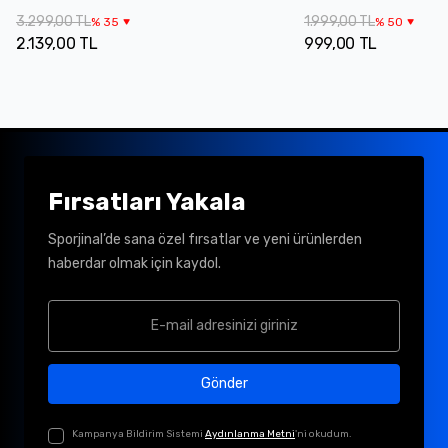
3.299,00 TL
1.999,00 TL
%
35
%
50
2.139,00 TL
999,00 TL
Fırsatları Yakala
Sporjinal’de sana özel fırsatlar ve yeni ürünlerden
haberdar olmak için kaydol.
Gönder
Kampanya Bildirim Sistemi
Aydınlanma Metni
'ni okudum.