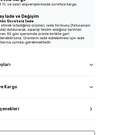
 TL ve üzeri alışverişlerinizde ücretsiz kargo.
ay İade ve Değişim
Gün Ücretsiz İade
 etmek istediğiniz ürünleri, iade formunu (faturanızın
nda) doldurarak, siparişi teslim aldığınız tarihten
aren 30 gün içerisinde ürünle birlikte geri
erebilirsiniz. Ürünlerin iade edilebilmesi için iade
llarına uyması gerekmektedir.
yları
ve Kargo
çenekleri