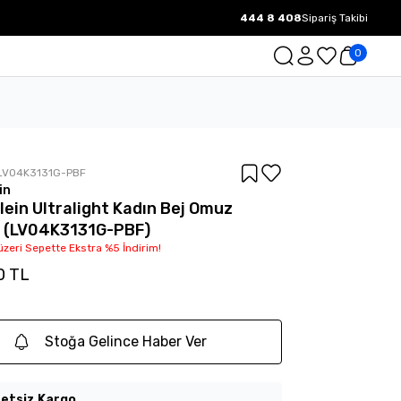
444 8 408
Sipariş Takibi
1000 TL ve üzeri Ücretsiz Kargo.
0
LV04K3131G-PBF
in
Klein Ultralight Kadın Bej Omuz
ı (LV04K3131G-PBF)
üzeri Sepette Ekstra %5 İndirim!
0 TL
Stoğa Gelince Haber Ver
etsiz Kargo