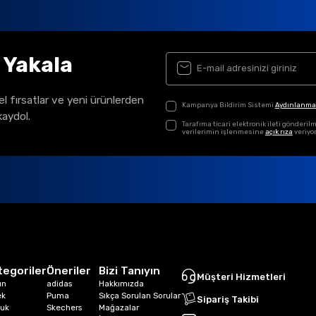
ı Yakala
el fırsatlar ve yeni ürünlerden
Kampanya Bildirim Sistemi
Aydınlanma
kaydol.
Tarafıma ticari elektronik ileti gönder
verilerimin işlenmesine
açık rıza
veriyo
tegoriler
Öneriler
Bizi Tanıyın
Müşteri Hizmetleri
ın
adidas
Hakkımızda
ek
Puma
Sıkça Sorulan Sorular
Sipariş Takibi
uk
Skechers
Mağazalar