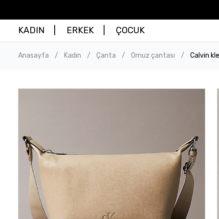
KADIN
ERKEK
ÇOCUK
Anasayfa
Kadın
Çanta
Omuz çantası
Calvin kl
/
/
/
/