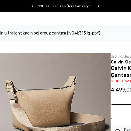
1000 TL ve üzeri Ücretsiz Kargo.
ein ultralight kadın bej omuz çantası (lv04k3131g-pbf)
Ürün Kodu:
Calvin Kle
Calvin 
Çantas
1000 TL ve 
4.499,0
Ücr