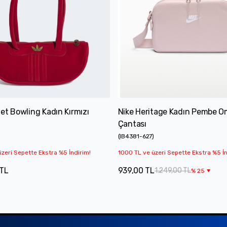
et Bowling Kadın Kırmızı
Nike Heritage Kadın Pembe 
Çantası
(
IB4381-627
)
zeri Sepette Ekstra %5 İndirim!
1000 TL ve üzeri Sepette Ekstra %5 İn
 TL
939,00 TL
1.249,00 TL
%
25