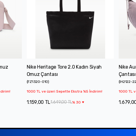
Omuz
Nike Heritage Tore 2.0 Kadın Siyah
Nike Au
Omuz Çantası
Çantası
(
FZ1320-010
)
(
IH2122-2
dirim!
1000 TL ve üzeri Sepette Ekstra %5 İndirim!
1000 TL v
1.159,00 TL
1.679,0
1.649,00 TL
%
30