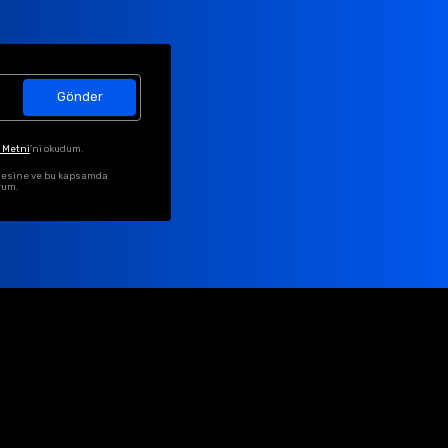
Gönder
 Metni
'ni okudum.
ilmesine ve bu kapsamda
rum.