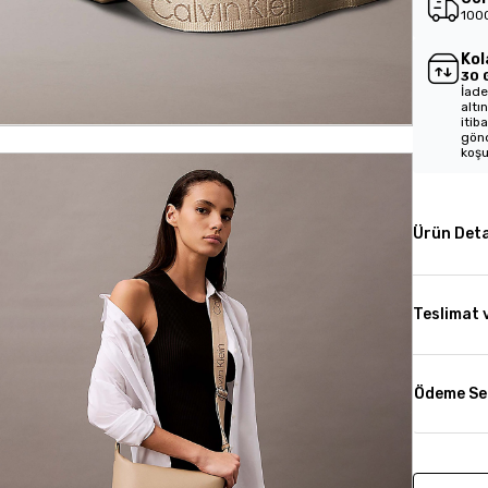
1000
Kol
30 
İade
altı
itib
gönd
koşu
Ürün Deta
Teslimat 
Ödeme Se