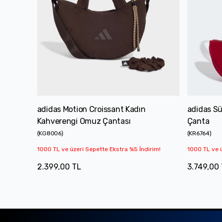
adidas Motion Croissant Kadın
adidas Sü
Kahverengi Omuz Çantası
Çanta
(
KG8006
)
(
KR6764
)
1000 TL ve üzeri Sepette Ekstra %5 İndirim!
1000 TL ve ü
2.399,00 TL
3.749,00