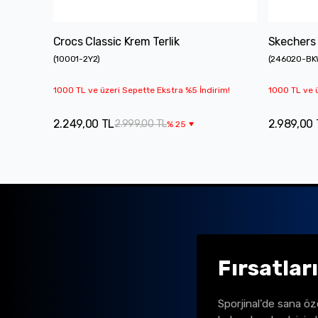
Crocs Classic Krem Terlik
Skechers 
(
10001-2Y2
)
(
246020-BK
1000 TL ve üzeri Sepette Ekstra %5 İndirim!
1000 TL ve ü
2.249,00 TL
2.989,00 
2.999,00 TL
%
25
Fırsatlar
Sporjinal’de sana öz