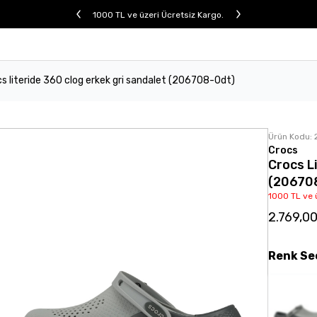
1000 TL ve üzeri Ücretsiz Kargo.
s literide 360 clog erkek gri sandalet (206708-0dt)
Ürün Kodu:
Crocs
Crocs L
(20670
1000 TL ve 
2.769,0
Renk
Se