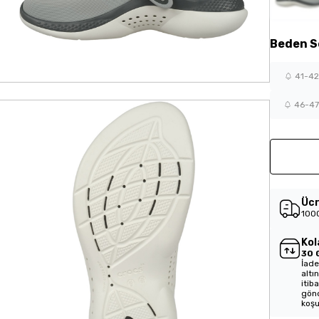
Beden
S
41-42
46-4
Ücr
1000
Kol
30 
İade
altı
itib
gönd
koşu