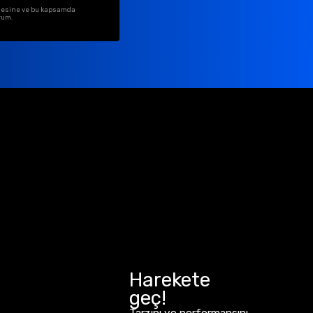
ilmesine ve bu kapsamda
rum.
Harekete
geç!
Tarzını ve performansını