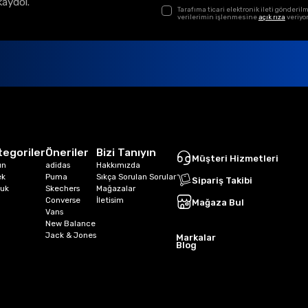
kaydol.
Tarafıma ticari elektronik ileti gönder
verilerimin işlenmesine
açık rıza
veriyo
tegoriler
Öneriler
Bizi Tanıyın
Müşteri Hizmetleri
ın
adidas
Hakkımızda
ek
Puma
Sıkça Sorulan Sorular
Sipariş Takibi
uk
Skechers
Mağazalar
Converse
İletisim
Mağaza Bul
Vans
New Balance
Jack & Jones
Markalar
Blog