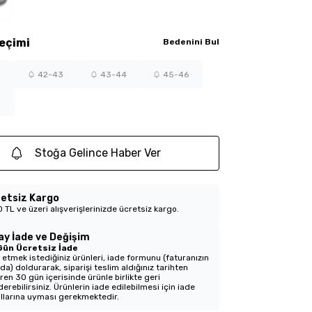
eçimi
Bedenini Bul
42-43
43-44
45-46
7
Stoğa Gelince Haber Ver
etsiz Kargo
 TL ve üzeri alışverişlerinizde ücretsiz kargo.
ay İade ve Değişim
Gün Ücretsiz İade
 etmek istediğiniz ürünleri, iade formunu (faturanızın
nda) doldurarak, siparişi teslim aldığınız tarihten
aren 30 gün içerisinde ürünle birlikte geri
erebilirsiniz. Ürünlerin iade edilebilmesi için iade
llarına uyması gerekmektedir.