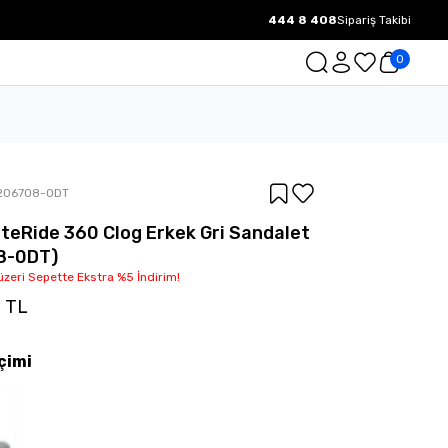
444 8 408
Sipariş Takibi
1000 TL ve üzeri Ücretsiz Kargo.
0
206708-0DT
iteRide 360 Clog Erkek Gri Sandalet
8-0DT)
üzeri Sepette Ekstra %5 İndirim!
0 TL
çimi