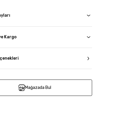
yları
ve Kargo
çenekleri
Mağazada Bul