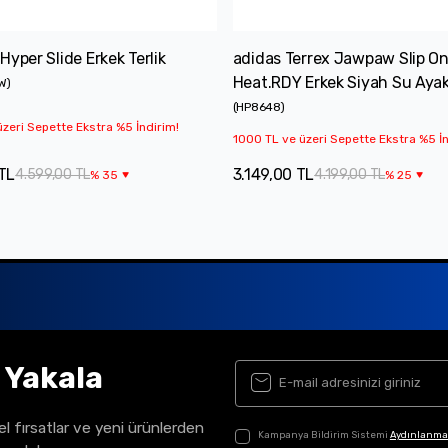
Hyper Slide Erkek Terlik
adidas Terrex Jawpaw Slip O
Heat.RDY Erkek Siyah Su Ayak
W
)
(
HP8648
)
zeri Sepette Ekstra %5 İndirim!
1000 TL ve üzeri Sepette Ekstra %5 İn
TL
3.149,00 TL
4.599,00 TL
4.199,00 TL
%
35
%
25
ı Yakala
el fırsatlar ve yeni ürünlerden
Kampanya Bildirim Sistemi
Aydınlanma