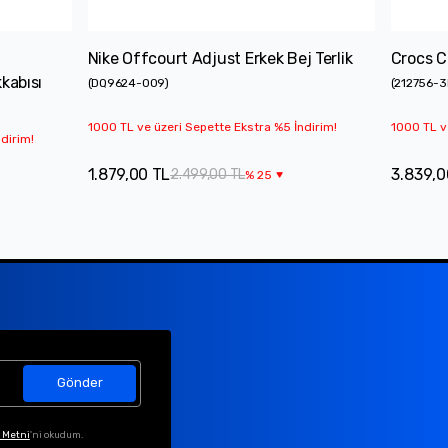
n
Nike Offcourt Adjust Erkek Bej Terlik
Crocs C
kabısı
(
DQ9624-009
)
(
212756-
1000 TL ve üzeri Sepette Ekstra %5 İndirim!
1000 TL v
dirim!
1.879,00 TL
3.839,0
2.499,00 TL
%
25
Gönder
 Metni
'ni okudum.