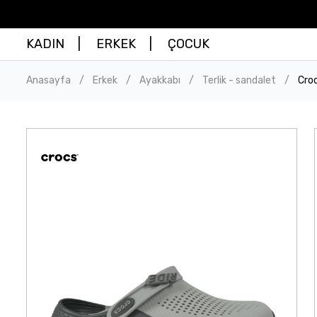
KADIN
ERKEK
ÇOCUK
Anasayfa
Erkek
Ayakkabı
Terlik - sandalet
Croc
/
/
/
/