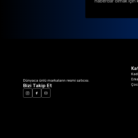
haberdar olmak için 
Ka
Kad
Erk
Dünyaca ünlü markaların resmi satıcısı.
Çoc
Bizi Takip Et