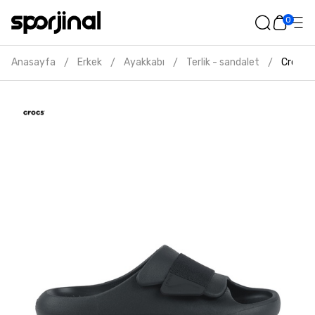
0
Anasayfa
Erkek
Ayakkabı
Terlik - sandalet
Crocs m
/
/
/
/