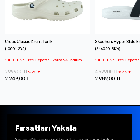
Crocs Classic Krem Terlik
Skechers Hyper Slide Er
(
10001-2Y2
)
(
246020-BKW
)
1000 TL ve üzeri Sepette Ekstra %5 İndirim!
1000 TL ve üzeri Sepette
2.999,00 TL
4.599,00 TL
%
25
%
35
2.249,00 TL
2.989,00 TL
Fırsatları Yakala
Sporjinal’de sana özel fırsatlar ve yeni ürünlerden