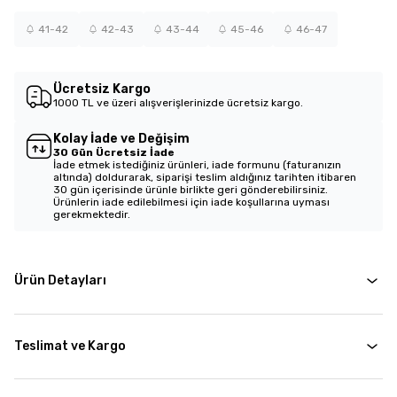
41-42
42-43
43-44
45-46
46-47
Ücretsiz Kargo
1000 TL ve üzeri alışverişlerinizde ücretsiz kargo.
Kolay İade ve Değişim
30 Gün Ücretsiz İade
İade etmek istediğiniz ürünleri, iade formunu (faturanızın
altında) doldurarak, siparişi teslim aldığınız tarihten itibaren
30 gün içerisinde ürünle birlikte geri gönderebilirsiniz.
Ürünlerin iade edilebilmesi için iade koşullarına uyması
gerekmektedir.
Ürün Detayları
Teslimat ve Kargo