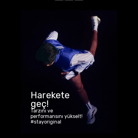
Harekete
geç!
Tarzını ve
performansını yükselt!
#stayoriginal