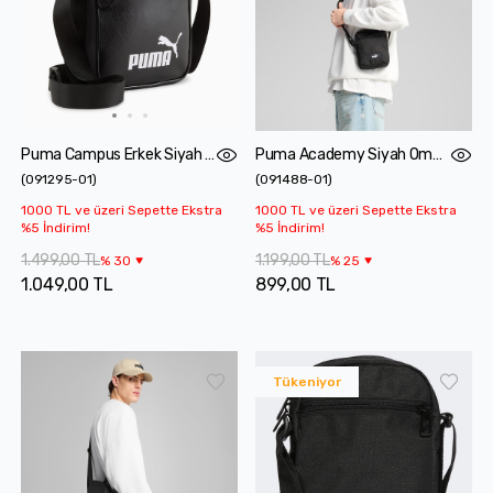
Puma Campus Erkek Siyah Omuz Çantası
Puma Academy Siyah Omuz Çantası
(
091295-01
)
(
091488-01
)
1000 TL ve üzeri Sepette Ekstra
1000 TL ve üzeri Sepette Ekstra
%5 İndirim!
%5 İndirim!
1.499,00 TL
1.199,00 TL
%
30
%
25
1.049,00 TL
899,00 TL
Tükeniyor