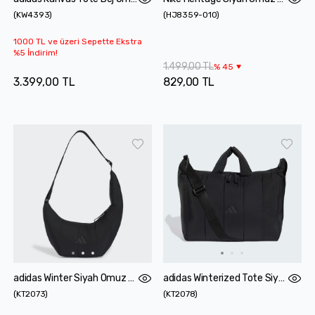
(
KW4393
)
(
HJ8359-010
)
1000 TL ve üzeri Sepette Ekstra
%5 İndirim!
1.499,00 TL
%
45
3.399,00 TL
829,00 TL
adidas Winter Siyah Omuz Çantası
adidas Winterized Tote Siyah Omuz Çantası
(
KT2073
)
(
KT2078
)