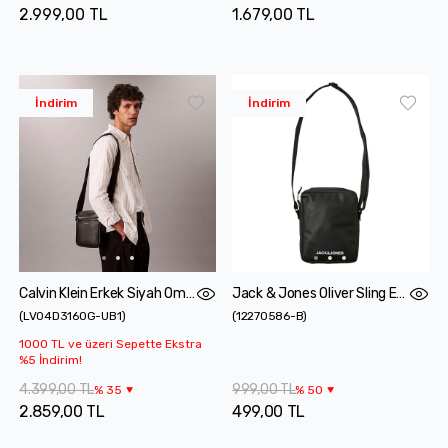
2.999,00 TL
1.679,00 TL
İndirim
İndirim
Calvin Klein Erkek Siyah Omuz Çantası
Jack & Jones Oliver Sling Erkek Siyah Omuz Çantası
(
LV04D3160G-UB1
)
(
12270586-B
)
1000 TL ve üzeri Sepette Ekstra
%5 İndirim!
4.399,00 TL
999,00 TL
%
35
%
50
2.859,00 TL
499,00 TL