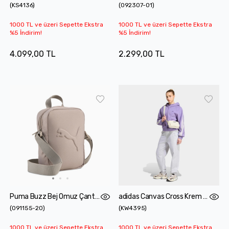
(
KS4136
)
(
092307-01
)
1000 TL ve üzeri Sepette Ekstra
1000 TL ve üzeri Sepette Ekstra
%5 İndirim!
%5 İndirim!
4.099,00 TL
2.299,00 TL
Puma Buzz Bej Omuz Çantası
adidas Canvas Cross Krem Omuz Çantası
(
091155-20
)
(
KW4395
)
1000 TL ve üzeri Sepette Ekstra
1000 TL ve üzeri Sepette Ekstra