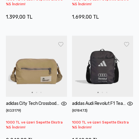
%5 İndirim!
%5 İndirim!
1.399,00 TL
1.699,00 TL
adidas City Tech Crossbody Bej Omuz Çantası
adidas Audi Revolut F1 Team DNA Siyah Omuz Çantası
(
KG3179
)
(
KF8473
)
1000 TL ve üzeri Sepette Ekstra
1000 TL ve üzeri Sepette Ekstra
%5 İndirim!
%5 İndirim!