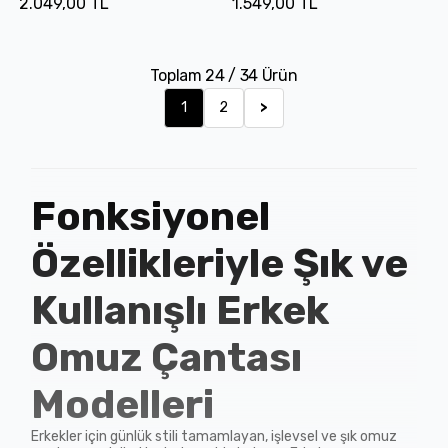
2.049,00 TL
1.549,00 TL
Toplam
24
/
34
Ürün
1
2
>
Fonksiyonel
Özellikleriyle Şık ve
Kullanışlı Erkek
Omuz Çantası
Modelleri
Erkekler için günlük stili tamamlayan, işlevsel ve şık omuz