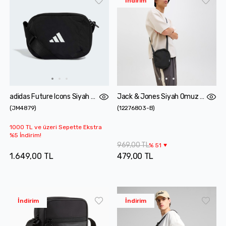
İndirim
adidas Future Icons Siyah Omuz Çantası
Jack & Jones Siyah Omuz Çantası
(
JM4879
)
(
12276803-B
)
1000 TL ve üzeri Sepette Ekstra
%5 İndirim!
969,00 TL
%
51
1.649,00 TL
479,00 TL
İndirim
İndirim