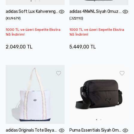
adidas Soft Lux Kahverengi Omuz Çantası
adidas 4NWNL Siyah Omuz Çantası
(
KU9679
)
(
JZ2110
)
1000 TL ve üzeri Sepette Ekstra
1000 TL ve üzeri Sepette Ekstra
%5 İndirim!
%5 İndirim!
2.049,00 TL
5.449,00 TL
adidas Originals Tote Beyaz Omuz Çantası
Puma Essentials Siyah Omuz Çantası