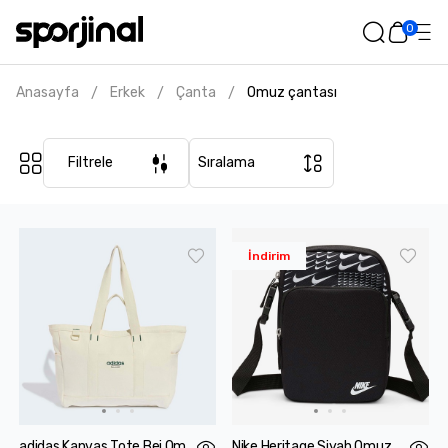
0
Anasayfa
Erkek
Çanta
Omuz çantası
/
/
/
Filtrele
Sıralama
İndirim
adidas Kanvas Tote Bej Omuz Çantası
Nike Heritage Siyah Omuz Çantası