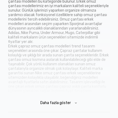
çantası modelleri bu kategoride bulunur. Erkek omuz
çantası modellerimiz en iyi markaların kaliteli seçenekleriyle
sunulur. Günlük işlerinizi yaparken organize olmanıza
yardımcı olacak fonksiyonel özelliklere sahip omuz çantası
modellerini tercih edebilirsiniz. Omuz çantası erkek
modelleri arasından seçim yaparken Sporjinal avantajlar
dünyasının ayrıcalıklı olanaklarından yararlanabilirsiniz.
Adidas, Nike Puma, Under Armour, Mugo, Caterpillar gibi
kaliteli markaların ürün seçenekleri sitemizde indirimli
fiyatlar yer alır.
Erkek çapraz omuz çantası modelleri trend tasarım
seçenekleri arasında öne çıkar. Çapraz çantalar kullanım
kolaylığı ve şıklığı bir arada sunan çanta seçenekleridir. Erkek
çantası omuz kısmına asılarak kullanılabileceği gibi elde de
taşınabilir. Çok yönlü kullanım olanakları sunan omuz
çantalarıyla organize olmak çok kolaylaşır. Kaliteli marka
garantisi sunan Nike omuz çantası erkek seçeneklerine
sitemizden kolaylıkla ulaşabilir, beğendiğiniz modelleri
avantajlı fiyatlarla satın alabilirsiniz. Tasarım işlevselliği ile
öne çıkan erkek omuz çantası çapraz askılı çanta konforlu
kullanım olanakları sağlar. İndirimli fiyat fırsatlarını
değerlendirerek en iyi markalardan kaliteli ve şık omuz çan...
Daha fazla göster