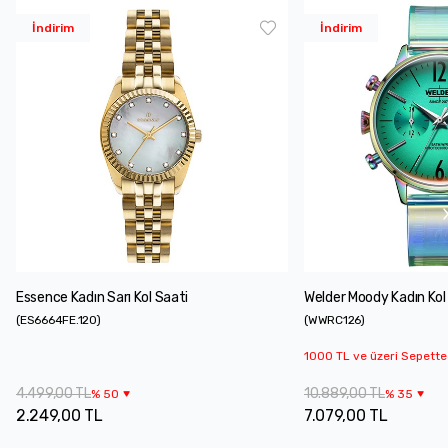
İndirim
İndirim
Essence Kadın Sarı Kol Saati
Welder Moody Kadın Kol
(
ES6664FE.120
)
(
WWRC126
)
1000 TL ve üzeri Sepette
4.499,00 TL
10.889,00 TL
%
50
%
35
2.249,00 TL
7.079,00 TL