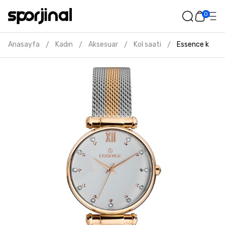
0
Anasayfa
Kadın
Aksesuar
Kol saati
Essence kadın 
/
/
/
/