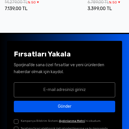
14.279,00 TL
6.789,00 TL
%
50
%
50
7.139,00 TL
3.399,00 TL
Fırsatları Yakala
Sporjinal’de sana özel fırsatlar ve yeni ürünlerden
haberdar olmak için kaydol.
Gönder
Kampanya Bildirim Sistemi
Aydınlanma Metni
'ni okudum.
Tarafıma ticari elektronik ileti gönderilmesine ve bu kapsamda