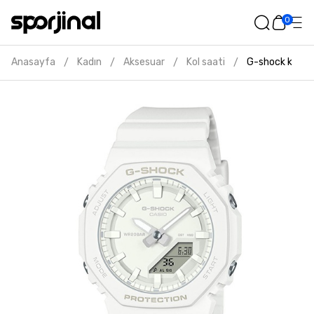
0
Anasayfa
Kadın
Aksesuar
Kol saati
G-shock kadın
/
/
/
/