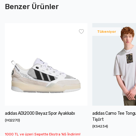
Benzer Ürünler
Tükeniyor
adidas ADI2000 Beyaz Spor Ayakkabı
adidas Camo Tee Tong
Tişört
(
HQ2270
)
(
KS4234
)
1000 TL ve üzeri Sepette Ekstra %5 İndirim!