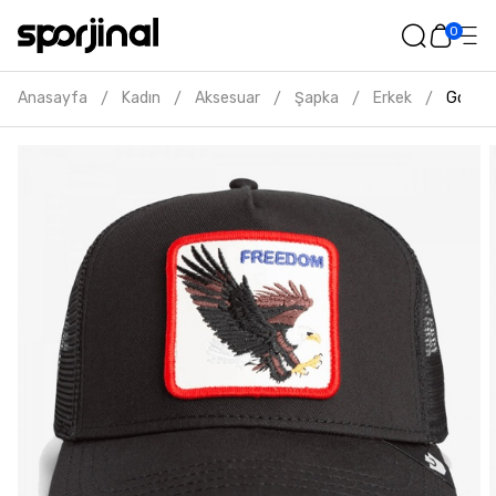
0
Anasayfa
Kadın
Aksesuar
Şapka
Erkek
Goorin
/
/
/
/
/