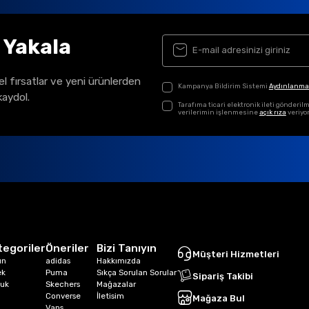
ı Yakala
el fırsatlar ve yeni ürünlerden
Kampanya Bildirim Sistemi
Aydınlanma
kaydol.
Tarafıma ticari elektronik ileti gönder
verilerimin işlenmesine
açık rıza
veriyo
tegoriler
Öneriler
Bizi Tanıyın
Müşteri Hizmetleri
ın
adidas
Hakkımızda
ek
Puma
Sıkça Sorulan Sorular
Sipariş Takibi
uk
Skechers
Mağazalar
Converse
İletisim
Mağaza Bul
Vans