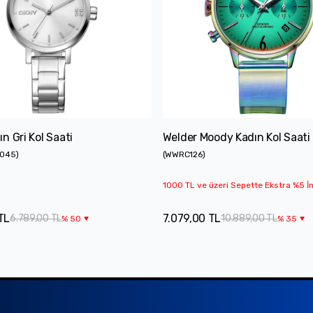
n Gri Kol Saati
Welder Moody Kadın Kol Saati
0045
)
(
WWRC126
)
1000 TL ve üzeri Sepette Ekstra %5 İn
TL
7.079,00 TL
6.789,00 TL
10.889,00 TL
%
50
%
35