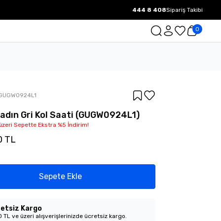
444 8 408
Sipariş Takibi
1000 TL ve üzeri Ücretsiz Kargo.
0
GUGW0924L1
adın Gri Kol Saati (GUGW0924L1)
üzeri Sepette Ekstra %5 İndirim!
0 TL
Sepete Ekle
etsiz Kargo
 TL ve üzeri alışverişlerinizde ücretsiz kargo.