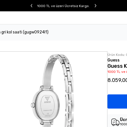
1000 TL ve üzeri Ücretsiz Kargo.
 gri kol saati (gugw0924l1)
Ürün Kodu:
Guess
Guess K
1000 TL ve 
8.059,0
Ücr
1000