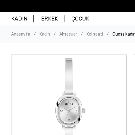
KADIN
ERKEK
ÇOCUK
Anasayfa
Kadın
Aksesuar
Kol saati
Guess kadın
/
/
/
/