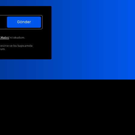
Gönder
 Metni
'ni okudum.
ilmesine ve bu kapsamda
rum.