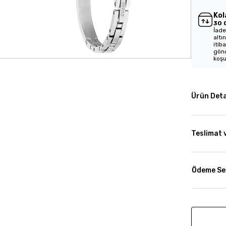
Kol
30 
İade
altı
itib
gönd
koşu
Ürün Deta
Teslimat 
Ödeme Se