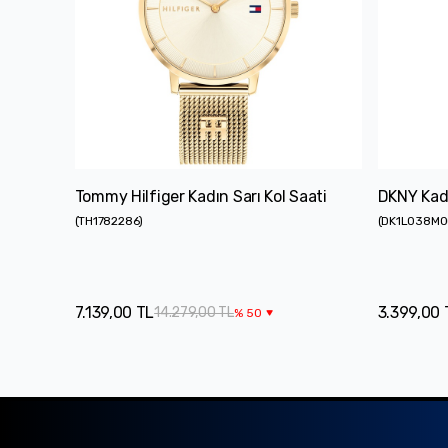
Tommy Hilfiger Kadın Sarı Kol Saati
DKNY Kadı
(
TH1782286
)
(
DK1L038M
7.139,00 TL
3.399,00 
14.279,00 TL
%
50