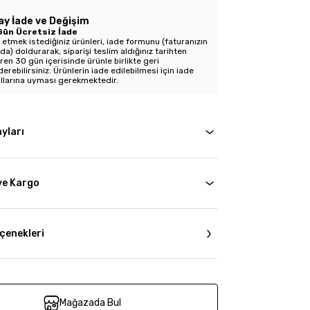
ay İade ve Değişim
Gün Ücretsiz İade
 etmek istediğiniz ürünleri, iade formunu (faturanızın
nda) doldurarak, siparişi teslim aldığınız tarihten
aren 30 gün içerisinde ürünle birlikte geri
erebilirsiniz. Ürünlerin iade edilebilmesi için iade
llarına uyması gerekmektedir.
yları
ve Kargo
çenekleri
Mağazada Bul