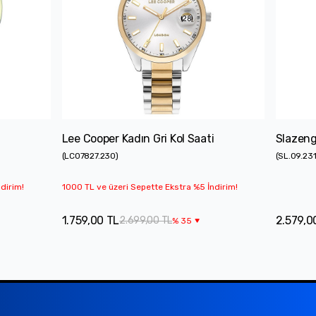
Lee Cooper Kadın Gri Kol Saati
Slazenge
(
LC07827.230
)
(
SL.09.231
dirim!
1000 TL ve üzeri Sepette Ekstra %5 İndirim!
1.759,00 TL
2.579,0
2.699,00 TL
%
35