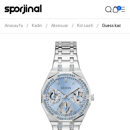
0
Anasayfa
Kadın
Aksesuar
Kol saati
Guess kadın gri
/
/
/
/