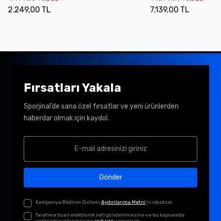
2.249,00 TL
7.139,00 TL
Fırsatları Yakala
Sporjinal’de sana özel fırsatlar ve yeni ürünlerden
haberdar olmak için kaydol.
Gönder
Kampanya Bildirim Sistemi
Aydınlanma Metni
'ni okudum.
Tarafıma ticari elektronik ileti gönderilmesine ve bu kapsamda
verilerimin işlenmesine
açık rıza
veriyorum.