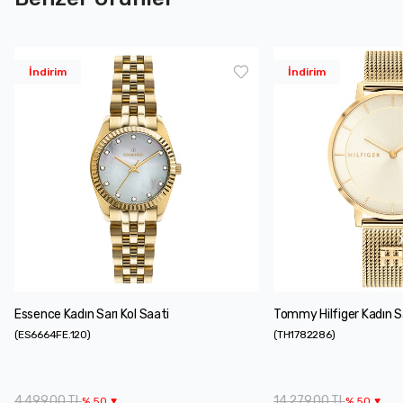
İndirim
İndirim
Essence Kadın Sarı Kol Saati
Tommy Hilfiger Kadın Sa
(
ES6664FE.120
)
(
TH1782286
)
4.499,00 TL
14.279,00 TL
%
50
%
50