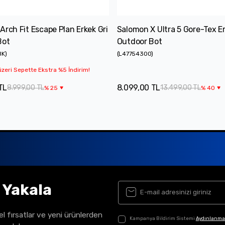
Arch Fit Escape Plan Erkek Gri
Salomon X Ultra 5 Gore-Tex E
Bot
Outdoor Bot
BK
)
(
L47754300
)
zeri Sepette Ekstra %5 İndirim!
TL
8.099,00 TL
8.999,00 TL
13.499,00 TL
%
25
%
40
ı Yakala
el fırsatlar ve yeni ürünlerden
Kampanya Bildirim Sistemi
Aydınlanma