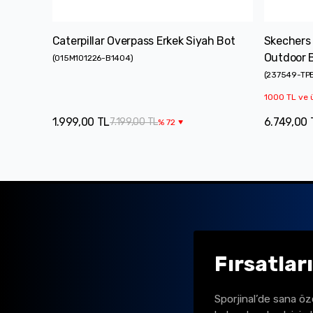
Caterpillar Overpass Erkek Siyah Bot
Skechers 
Outdoor 
(
015M101226-B1404
)
(
237549-TP
1000 TL ve ü
1.999,00 TL
6.749,00 
7.199,00 TL
%
72
Fırsatlar
Sporjinal’de sana öz