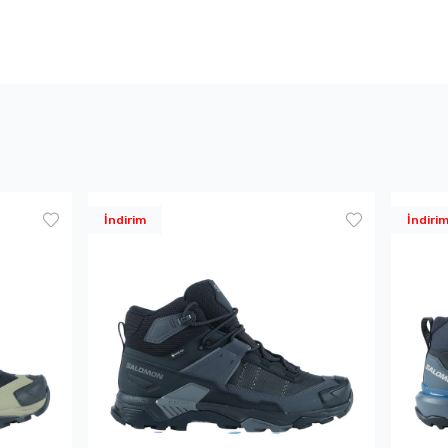
İndirim
İndiri