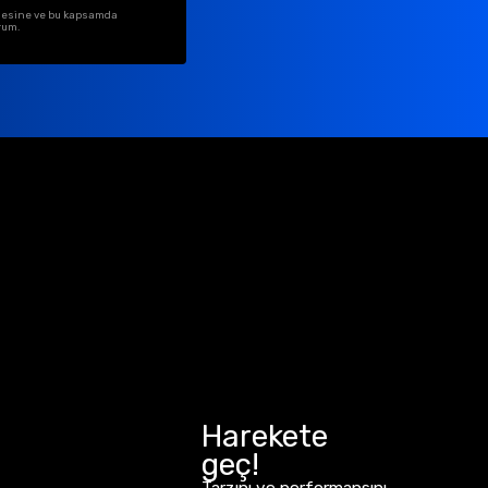
ilmesine ve bu kapsamda
rum.
Harekete
geç!
Tarzını ve performansını