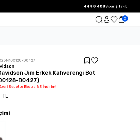
444 8 408
Sipariş Takibi
1000 TL ve üzeri Ücretsiz Kargo.
0
025M100128-D0427
vidson
Davidson Jim Erkek Kahverengi Bot
00128-D0427)
üzeri Sepette Ekstra %5 İndirim!
0 TL
çimi