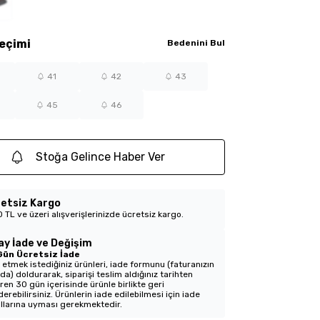
eçimi
Bedenini Bul
41
42
43
45
46
Stoğa Gelince Haber Ver
etsiz Kargo
 TL ve üzeri alışverişlerinizde ücretsiz kargo.
ay İade ve Değişim
Gün Ücretsiz İade
 etmek istediğiniz ürünleri, iade formunu (faturanızın
nda) doldurarak, siparişi teslim aldığınız tarihten
aren 30 gün içerisinde ürünle birlikte geri
erebilirsiniz. Ürünlerin iade edilebilmesi için iade
llarına uyması gerekmektedir.