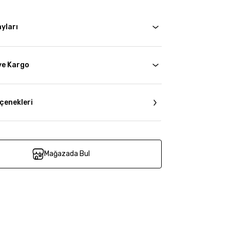
yları
ve Kargo
çenekleri
Mağazada Bul