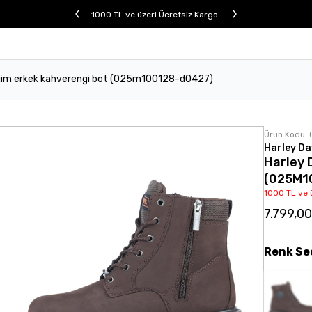
1000 TL ve üzeri Ücretsiz Kargo.
 jim erkek kahverengi bot (025m100128-d0427)
Ürün Kodu:
Harley Da
Harley 
(025M1
1000 TL ve 
7.799,0
Renk
Se