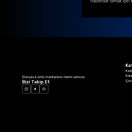
haberdar olmak için 
Ka
Kad
Erk
Dünyaca ünlü markaların resmi satıcısı.
Çoc
Bizi Takip Et