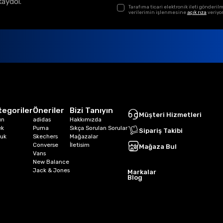
kaydol.
Tarafıma ticari elektronik ileti gönder
verilerimin işlenmesine
açık rıza
veriyo
tegoriler
Öneriler
Bizi Tanıyın
Müşteri Hizmetleri
ın
adidas
Hakkımızda
ek
Puma
Sıkça Sorulan Sorular
Sipariş Takibi
uk
Skechers
Mağazalar
Converse
İletisim
Mağaza Bul
Vans
New Balance
Jack & Jones
Markalar
Blog