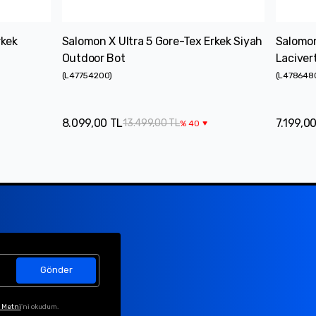
rkek
Salomon X Ultra 5 Gore-Tex Erkek Siyah
Salomon
Outdoor Bot
Laciver
(
L47754200
)
(
L478648
8.099,00 TL
7.199,0
13.499,00 TL
%
40
Gönder
 Metni
'ni okudum.