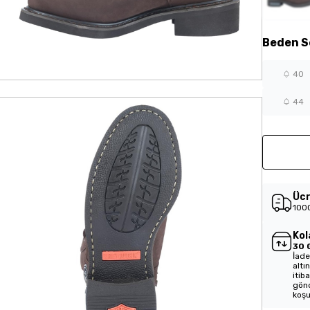
Beden
S
40
44
Ücr
1000
Kol
30 
İade
altı
itib
gönd
koşu