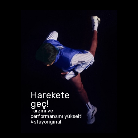
Harekete
geç!
Tarzını ve
performansını yükselt!
#stayoriginal