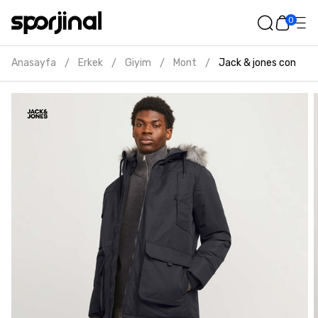
0
Anasayfa
Erkek
Giyim
Mont
Jack & jones constru
/
/
/
/