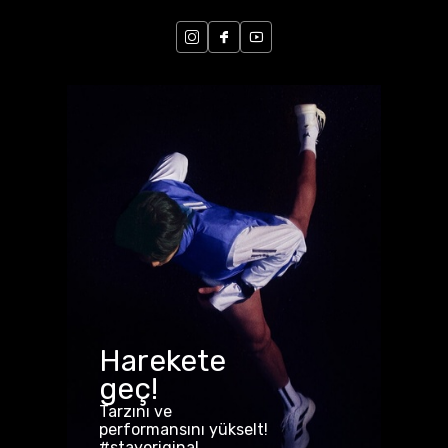
Harekete
geç!
Tarzını ve
performansını yükselt!
#stayoriginal