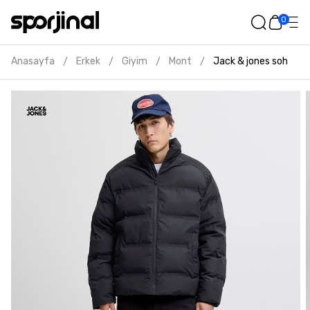
0
Anasayfa
Erkek
Giyim
Mont
Jack & jones soho er
/
/
/
/