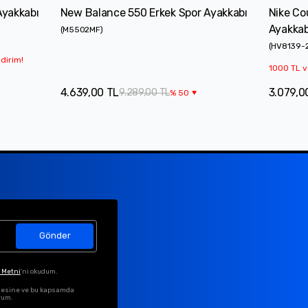
Ayakkabı
New Balance 550 Erkek Spor Ayakkabı
Nike Co
Ayakkab
(
M5502MF
)
(
HV8139-
dirim!
1000 TL v
4.639,00 TL
3.079,0
9.289,00 TL
%
50
Gönder
 Metni
'ni okudum.
ilmesine ve bu kapsamda
rum.