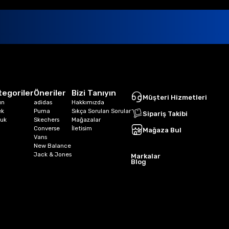
tegoriler
Öneriler
Bizi Tanıyın
Müşteri Hizmetleri
ın
adidas
Hakkımızda
ek
Puma
Sıkça Sorulan Sorular
Sipariş Takibi
uk
Skechers
Mağazalar
Converse
İletisim
Mağaza Bul
Vans
New Balance
Jack & Jones
Markalar
Blog