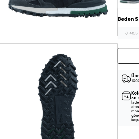
Beden
S
40,5
Ücr
1000
Kol
30 
İade
altı
itib
gönd
koşu