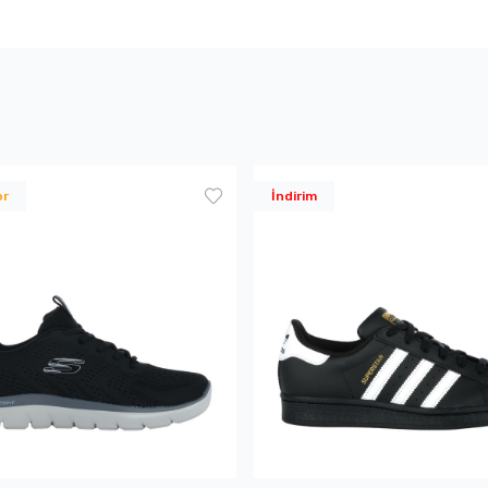
or
İndirim