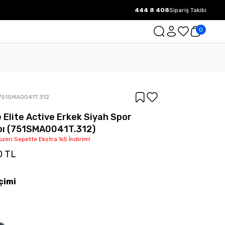
444 8 408
Sipariş Takibi
1000 TL ve üzeri Ücretsiz Kargo.
0
751SMA0041T.312
 Elite Active Erkek Siyah Spor
bı (751SMA0041T.312)
üzeri Sepette Ekstra %5 İndirim!
0 TL
çimi