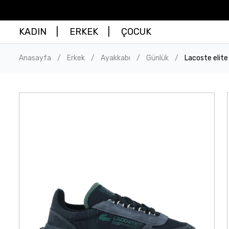
KADIN
ERKEK
ÇOCUK
Anasayfa
Erkek
Ayakkabı
Günlük
Lacoste elit
/
/
/
/