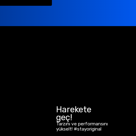
Harekete
geç!
Tarzını ve performansını
yükselt! #stayoriginal