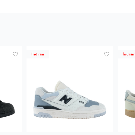
İndirim
İndiri