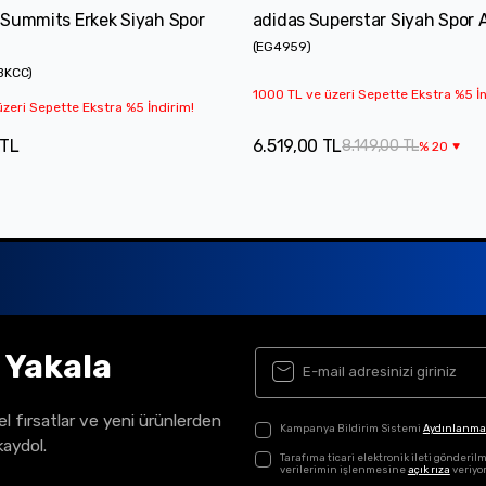
 Summits Erkek Siyah Spor
adidas Superstar Siyah Spor 
(
EG4959
)
BKCC
)
1000 TL ve üzeri Sepette Ekstra %5 İn
zeri Sepette Ekstra %5 İndirim!
 TL
6.519,00 TL
8.149,00 TL
%
20
ı Yakala
el fırsatlar ve yeni ürünlerden
Kampanya Bildirim Sistemi
Aydınlanma
kaydol.
Tarafıma ticari elektronik ileti gönder
verilerimin işlenmesine
açık rıza
veriyo