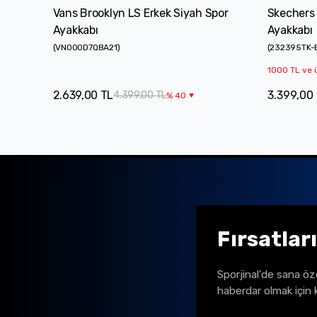
Vans Brooklyn LS Erkek Siyah Spor
Skechers
Ayakkabı
Ayakkabı
(
VN000D7QBA21
)
(
232395TK-
1000 TL ve ü
2.639,00 TL
3.399,00
4.399,00 TL
%
40
Fırsatlar
Sporjinal’de sana öz
haberdar olmak için 