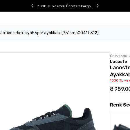
1000 TL ve üzeri Ücretsiz Kargo.
e active erkek siyah spor ayakkabı (751sma0041t.312)
Ürün Kodu:
Lacoste
Lacoste
Ayakka
1000 TL ve 
8.989,0
Renk
Se