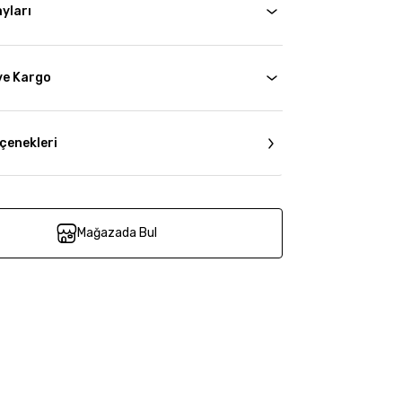
yları
ve Kargo
çenekleri
Mağazada Bul