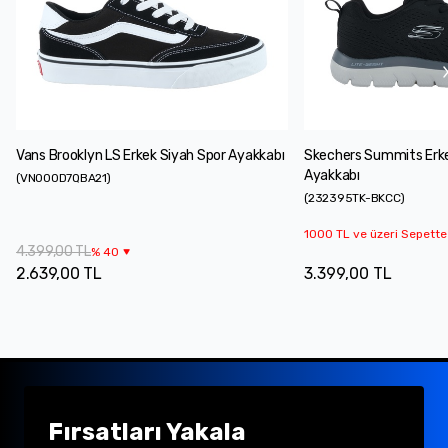
Vans Brooklyn LS Erkek Siyah Spor Ayakkabı
Skechers Summits Erke
Ayakkabı
(
VN000D7QBA21
)
(
232395TK-BKCC
)
1000 TL ve üzeri Sepette
4.399,00 TL
%
40
2.639,00 TL
3.399,00 TL
Fırsatları Yakala