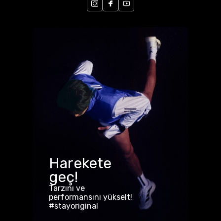
Harekete
geç!
Tarzını ve
performansını yükselt!
#stayoriginal