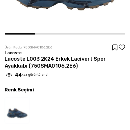
Ürün Kodu:
750SMA0106.2E6
Lacoste
Lacoste L003 2K24 Erkek Lacivert Spor
Ayakkabı (750SMA0106.2E6)
44
kez görüntülendi
Renk
Seçimi