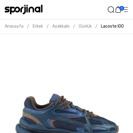
0
Anasayfa
Erkek
Ayakkabı
Günlük
Lacoste l003 2k
/
/
/
/