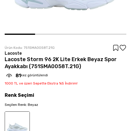
Ürün Kodu:
751SMA0058T.21G
Lacoste
Lacoste Storm 96 2K Lite Erkek Beyaz Spor
Ayakkabı (751SMA0058T.21G)
81
kez görüntülendi
1000 TL ve üzeri Sepette Ekstra %5 İndirim!
Renk
Seçimi
Seçilen
Renk
:
Beyaz