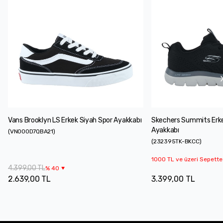
Vans Brooklyn LS Erkek Siyah Spor Ayakkabı
Skechers Summits Erke
Ayakkabı
(
VN000D7QBA21
)
(
232395TK-BKCC
)
1000 TL ve üzeri Sepette
4.399,00 TL
%
40
2.639,00 TL
3.399,00 TL