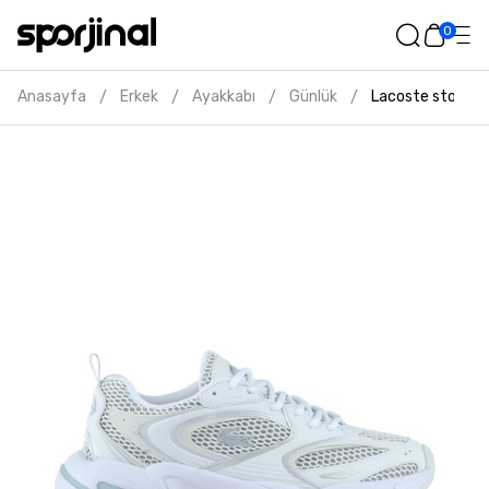
0
Anasayfa
Erkek
Ayakkabı
Günlük
Lacoste storm 9
/
/
/
/