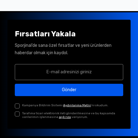
Fırsatları Yakala
Sporjinal’de sana özel fırsatlar ve yeni ürünlerden
haberdar olmak için kaydol.
Gönder
Kampanya Bildirim Sistemi
Aydınlanma Metni
'ni okudum.
Tarafıma ticari elektronik ileti gönderilmesine ve bu kapsamda
verilerimin işlenmesine
açık rıza
veriyorum.