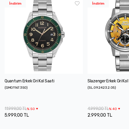
İndirim
İndirim
Quantum Erkek Gri Kol Saati
Slazenger Erkek Gri Kol
(
QMG1167.350
)
(
SL.09.2423.2.05
)
11.999,00 TL
4.999,00 TL
%
50
%
40
5.999,00 TL
2.999,00 TL