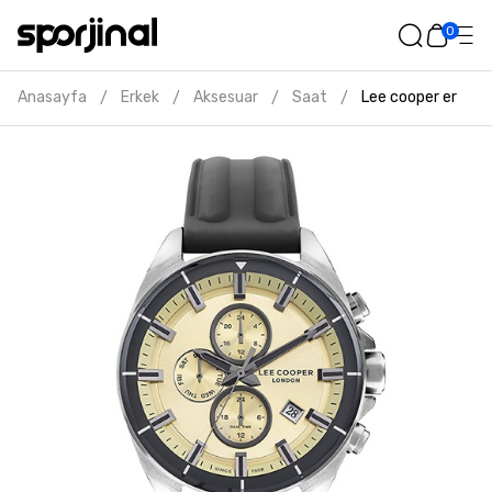
0
Anasayfa
Erkek
Aksesuar
Saat
Lee cooper erkek g
/
/
/
/