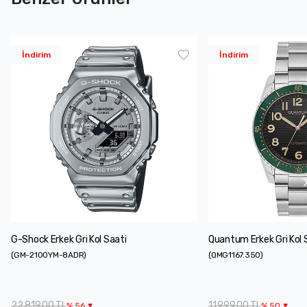
İndirim
İndirim
G-Shock Erkek Gri Kol Saati
Quantum Erkek Gri Kol 
(
GM-2100YM-8ADR
)
(
QMG1167.350
)
22.819,00 TL
11.999,00 TL
%
56
%
50