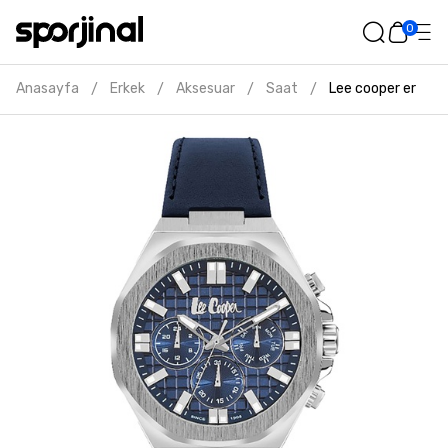
0
Anasayfa
Erkek
Aksesuar
Saat
Lee cooper erkek g
/
/
/
/