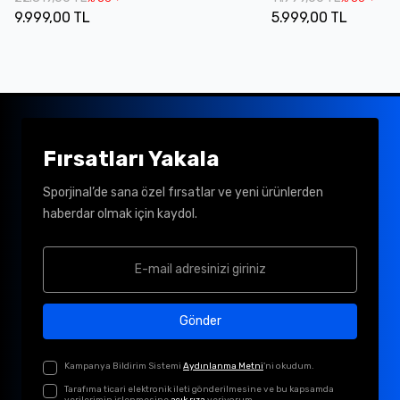
9.999,00 TL
5.999,00 TL
Fırsatları Yakala
Sporjinal’de sana özel fırsatlar ve yeni ürünlerden
haberdar olmak için kaydol.
Gönder
Kampanya Bildirim Sistemi
Aydınlanma Metni
'ni okudum.
Tarafıma ticari elektronik ileti gönderilmesine ve bu kapsamda
verilerimin işlenmesine
açık rıza
veriyorum.