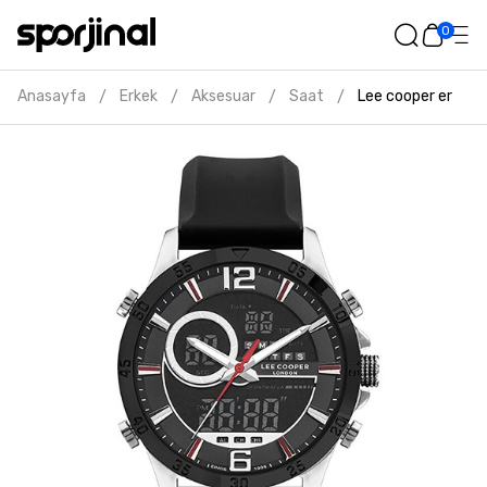
0
Anasayfa
Erkek
Aksesuar
Saat
Lee cooper erkek s
/
/
/
/