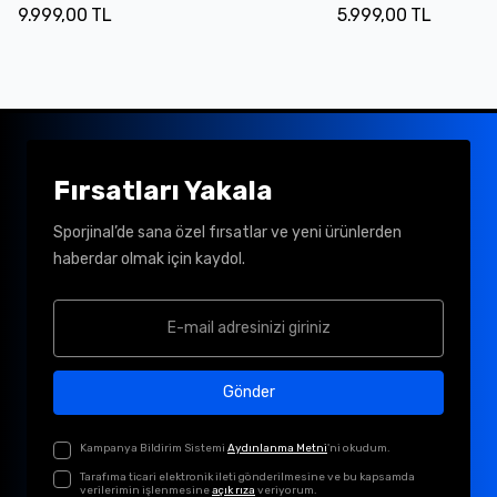
9.999,00 TL
5.999,00 TL
Fırsatları Yakala
Sporjinal’de sana özel fırsatlar ve yeni ürünlerden
haberdar olmak için kaydol.
Gönder
Kampanya Bildirim Sistemi
Aydınlanma Metni
'ni okudum.
Tarafıma ticari elektronik ileti gönderilmesine ve bu kapsamda
verilerimin işlenmesine
açık rıza
veriyorum.