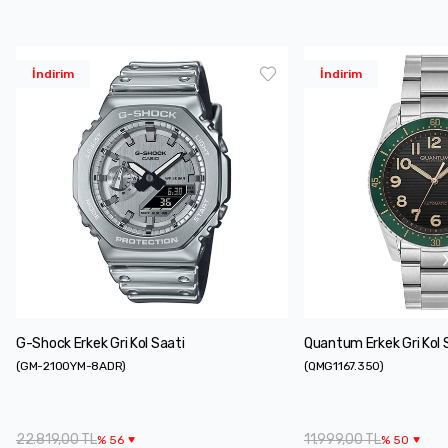
İndirim
İndirim
G-Shock Erkek Gri Kol Saati
Quantum Erkek Gri Kol 
(
GM-2100YM-8ADR
)
(
QMG1167.350
)
22.819,00 TL
11.999,00 TL
%
56
%
50