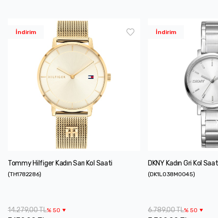
İndirim
İndirim
Tommy Hilfiger Kadın Sarı Kol Saati
DKNY Kadın Gri Kol Saat
(
TH1782286
)
(
DK1L038M0045
)
14.279,00 TL
6.789,00 TL
%
50
%
50