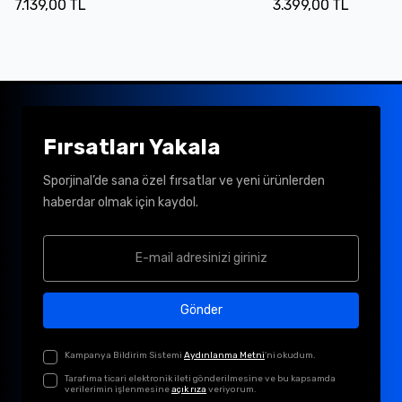
7.139,00 TL
3.399,00 TL
Fırsatları Yakala
Sporjinal’de sana özel fırsatlar ve yeni ürünlerden
haberdar olmak için kaydol.
Gönder
Kampanya Bildirim Sistemi
Aydınlanma Metni
'ni okudum.
Tarafıma ticari elektronik ileti gönderilmesine ve bu kapsamda
verilerimin işlenmesine
açık rıza
veriyorum.