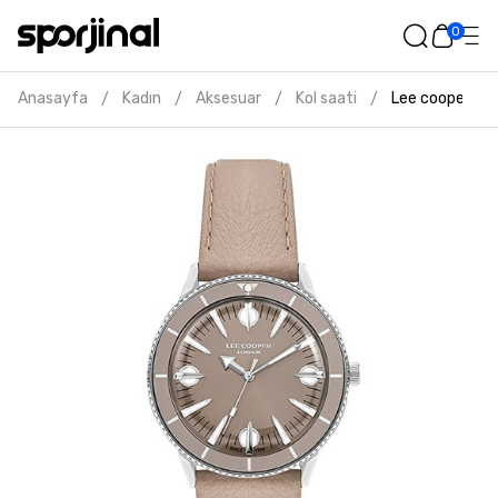
0
Anasayfa
Kadın
Aksesuar
Kol saati
Lee cooper kad
/
/
/
/