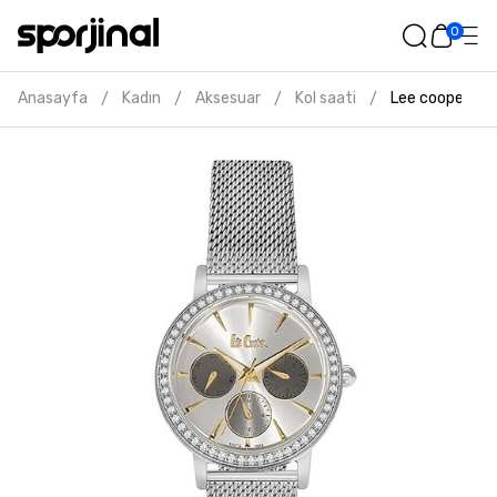
0
Anasayfa
Kadın
Aksesuar
Kol saati
Lee cooper kad
/
/
/
/