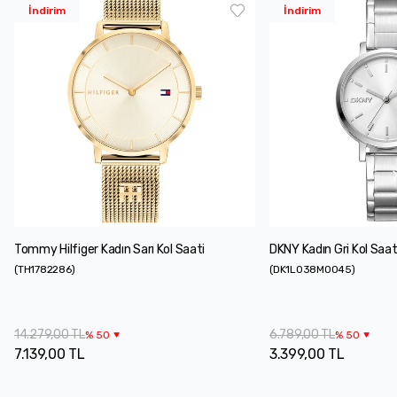
İndirim
İndirim
Tommy Hilfiger Kadın Sarı Kol Saati
DKNY Kadın Gri Kol Saat
(
TH1782286
)
(
DK1L038M0045
)
14.279,00 TL
6.789,00 TL
%
50
%
50
7.139,00 TL
3.399,00 TL