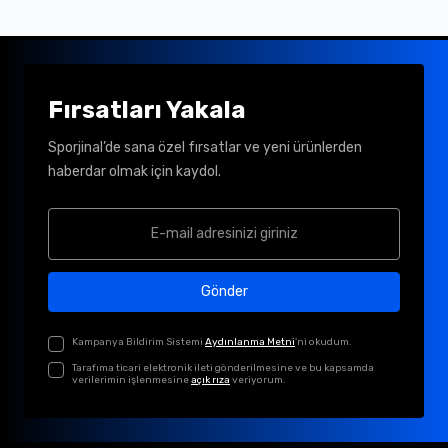
Fırsatları Yakala
Sporjinal’de sana özel fırsatlar ve yeni ürünlerden
haberdar olmak için kaydol.
Gönder
Kampanya Bildirim Sistemi
Aydınlanma Metni
'ni okudum.
Tarafıma ticari elektronik ileti gönderilmesine ve bu kapsamda
verilerimin işlenmesine
açık rıza
veriyorum.