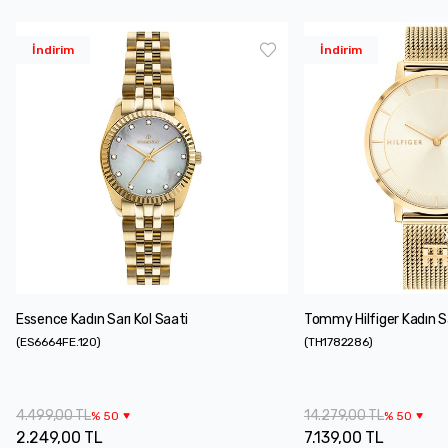
İndirim
İndirim
Essence Kadın Sarı Kol Saati
Tommy Hilfiger Kadın Sa
(
ES6664FE.120
)
(
TH1782286
)
4.499,00 TL
14.279,00 TL
%
50
%
50
2.249,00 TL
7.139,00 TL