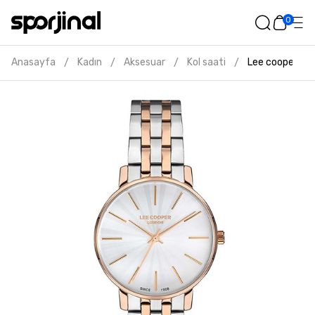
0
Anasayfa
Kadın
Aksesuar
Kol saati
Lee cooper kad
/
/
/
/