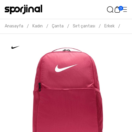
0
Anasayfa
Kadın
Çanta
Sırt çantası
Erkek
Nike
/
/
/
/
/