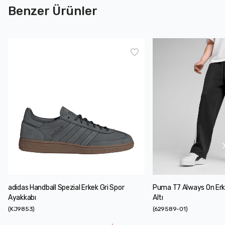
Benzer Ürünler
adidas Handball Spezial Erkek Gri Spor
Puma T7 Always On Er
Ayakkabı
Altı
(
KJ9853
)
(
629589-01
)