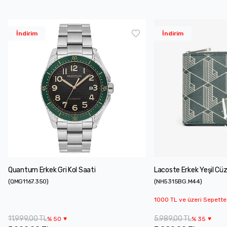
İndirim
İndirim
Quantum Erkek Gri Kol Saati
Lacoste Erkek Yeşil Cü
(
QMG1167.350
)
(
NH5315BG.M44
)
1000 TL ve üzeri Sepette
11.999,00 TL
5.989,00 TL
%
50
%
35