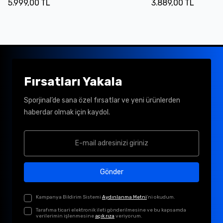
5.999,00 TL
3.889,00 TL
Fırsatları Yakala
Sporjinal’de sana özel fırsatlar ve yeni ürünlerden
haberdar olmak için kaydol.
Gönder
Kampanya Bildirim Sistemi
Aydınlanma Metni
'ni okudum.
Tarafıma ticari elektronik ileti gönderilmesine ve bu kapsamda
verilerimin işlenmesine
açık rıza
veriyorum.