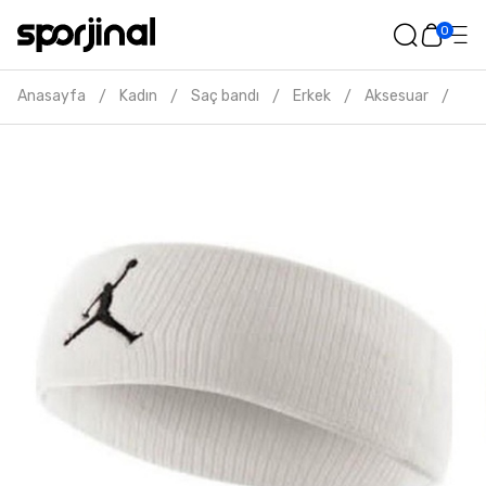
0
Anasayfa
Kadın
Saç bandı
Erkek
Aksesuar
Nik
/
/
/
/
/