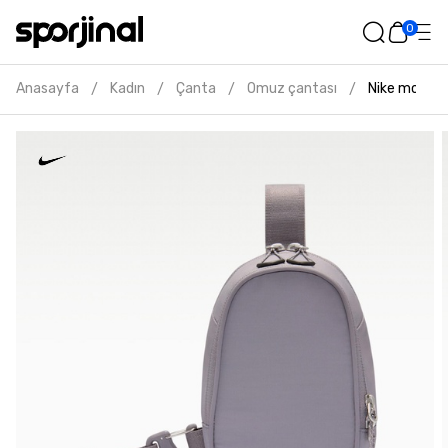
0
Anasayfa
Kadın
Çanta
Omuz çantası
Nike mor ça
/
/
/
/