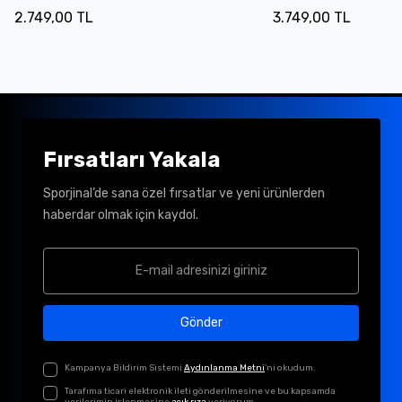
2.749,00 TL
3.749,00 TL
Fırsatları Yakala
Sporjinal’de sana özel fırsatlar ve yeni ürünlerden
haberdar olmak için kaydol.
Gönder
Kampanya Bildirim Sistemi
Aydınlanma Metni
'ni okudum.
Tarafıma ticari elektronik ileti gönderilmesine ve bu kapsamda
verilerimin işlenmesine
açık rıza
veriyorum.