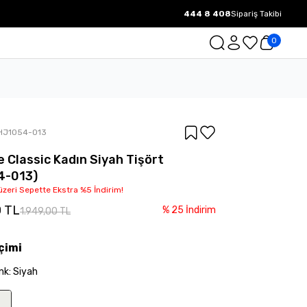
444 8 408
Sipariş Takibi
1000 TL ve üzeri Ücretsiz Kargo.
0
HJ1054-013
e Classic Kadın Siyah Tişört
4-013)
üzeri Sepette Ekstra %5 İndirim!
0 TL
%
25
İndirim
1.949,00 TL
çimi
nk
:
Siyah