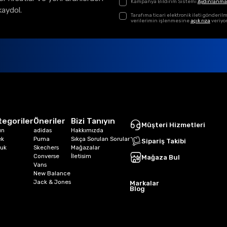
Kampanya Bildirim Sistemi
Aydınlanma
kaydol.
Tarafıma ticari elektronik ileti gönder
verilerimin işlenmesine
açık rıza
veriyo
tegoriler
Öneriler
Bizi Tanıyın
Müşteri Hizmetleri
ın
adidas
Hakkımızda
ek
Puma
Sıkça Sorulan Sorular
Sipariş Takibi
uk
Skechers
Mağazalar
Converse
İletisim
Mağaza Bul
Vans
New Balance
Jack & Jones
Markalar
Blog