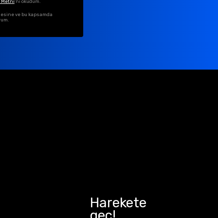
 Metni
'ni okudum.
ilmesine ve bu kapsamda
rum.
Harekete
geç!