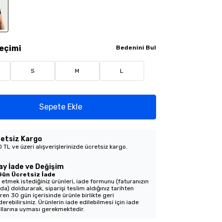
eçimi
Bedenini Bul
S
M
L
Sepete Ekle
etsiz Kargo
 TL ve üzeri alışverişlerinizde ücretsiz kargo.
ay İade ve Değişim
Gün Ücretsiz İade
 etmek istediğiniz ürünleri, iade formunu (faturanızın
nda) doldurarak, siparişi teslim aldığınız tarihten
aren 30 gün içerisinde ürünle birlikte geri
erebilirsiniz. Ürünlerin iade edilebilmesi için iade
llarına uyması gerekmektedir.