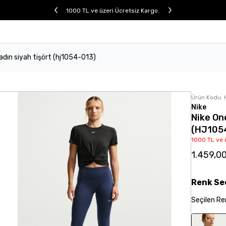
1000 TL ve üzeri Ücretsiz Kargo.
kadın siyah tişört (hj1054-013)
Ürün Kodu:
Nike
Nike On
(HJ105
1000 TL ve 
1.459,0
Renk
Se
Seçilen
Re