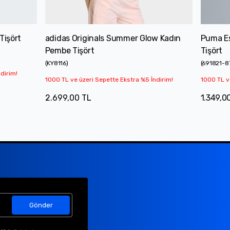
Tişört
adidas Originals Summer Glow Kadın
Puma Es
Pembe Tişört
Tişört
(
KY8116
)
(
691821-8
dirim!
1000 TL ve üzeri Sepette Ekstra %5 İndirim!
1000 TL v
2.699,00 TL
1.349,0
Gönder