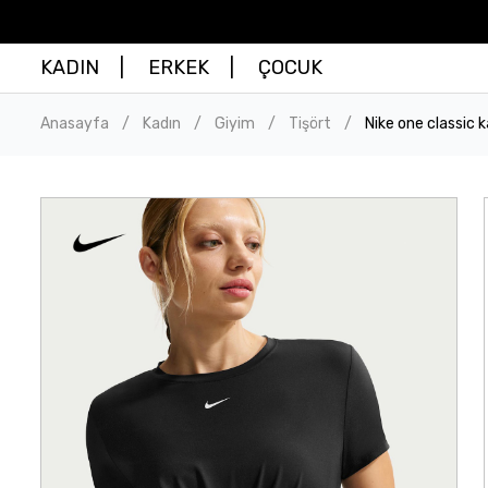
KADIN
ERKEK
ÇOCUK
Anasayfa
Kadın
Giyim
Tişört
Nike one classic 
/
/
/
/