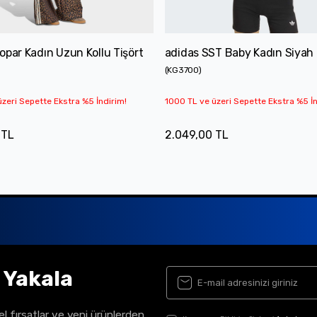
opar Kadın Uzun Kollu Tişört
adidas SST Baby Kadın Siyah 
(
KG3700
)
zeri Sepette Ekstra %5 İndirim!
1000 TL ve üzeri Sepette Ekstra %5 İn
 TL
2.049,00 TL
ı Yakala
el fırsatlar ve yeni ürünlerden