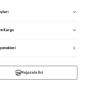
yları
ve Kargo
çenekleri
Mağazada Bul