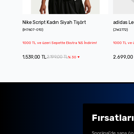
Nike Script Kadın Siyah Tişört
adidas Le
(
IH7607-010
)
(
JW2772
)
1000 TL ve üzeri Sepette Ekstra %5 İndirim!
1000 TL ve ü
1.539,00 TL
2.699,00
2.199,00 TL
%
30
Fırsatlar
Sporjinal’de sana öz