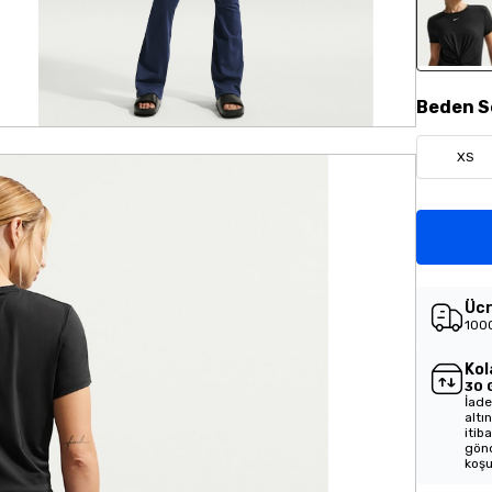
Beden
S
XS
Ücr
1000
Kol
30 
İade
altı
itib
gönd
koşu