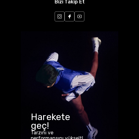
Bizi Takip Et
Harekete
geç!
Tarzını ve
performansını yükselt!