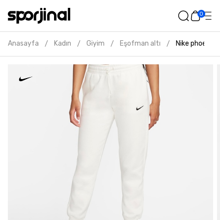
0
Anasayfa
Kadın
Giyim
Eşofman altı
Nike phoenix 
/
/
/
/