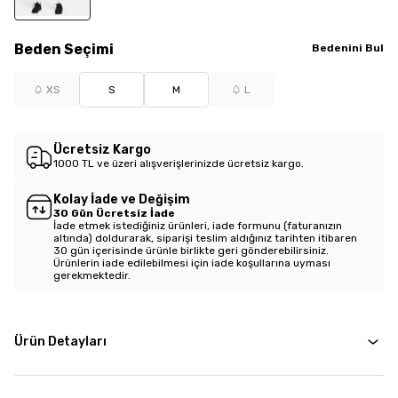
Beden
Seçimi
Bedenini Bul
XS
S
M
L
Ücretsiz Kargo
1000 TL ve üzeri alışverişlerinizde ücretsiz kargo.
Kolay İade ve Değişim
30 Gün Ücretsiz İade
İade etmek istediğiniz ürünleri, iade formunu (faturanızın
altında) doldurarak, siparişi teslim aldığınız tarihten itibaren
30 gün içerisinde ürünle birlikte geri gönderebilirsiniz.
Ürünlerin iade edilebilmesi için iade koşullarına uyması
gerekmektedir.
Ürün Detayları