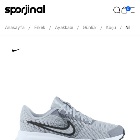
0
Anasayfa
Erkek
Ayakkabı
Günlük
Koşu
Nike r
/
/
/
/
/