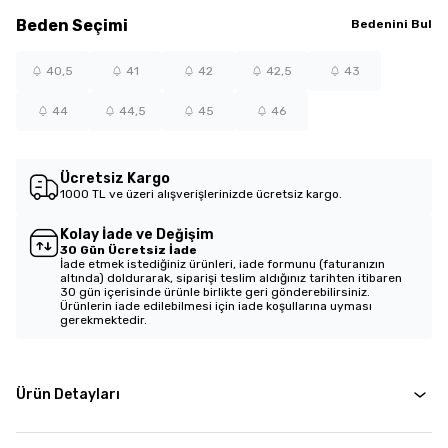
Beden
Seçimi
Bedenini Bul
40,5
41
42
42,5
43
44
44,5
45
46
Ücretsiz Kargo
1000 TL ve üzeri alışverişlerinizde ücretsiz kargo.
Kolay İade ve Değişim
30 Gün Ücretsiz İade
İade etmek istediğiniz ürünleri, iade formunu (faturanızın
altında) doldurarak, siparişi teslim aldığınız tarihten itibaren
30 gün içerisinde ürünle birlikte geri gönderebilirsiniz.
Ürünlerin iade edilebilmesi için iade koşullarına uyması
gerekmektedir.
Ürün Detayları