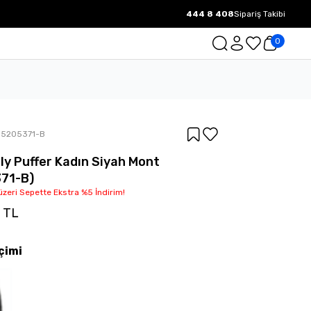
444 8 408
Sipariş Takibi
1000 TL ve üzeri Ücretsiz Kargo.
0
15205371-B
lly Puffer Kadın Siyah Mont
71-B)
üzeri Sepette Ekstra %5 İndirim!
0 TL
çimi