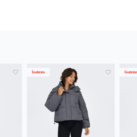
İndirim
İndiri