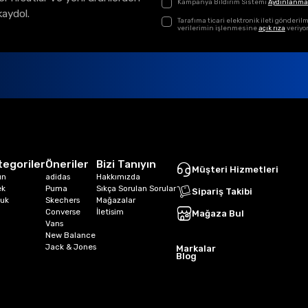
Kampanya Bildirim Sistemi
Aydınlanma
kaydol.
Tarafıma ticari elektronik ileti gönder
verilerimin işlenmesine
açık rıza
veriyo
tegoriler
Öneriler
Bizi Tanıyın
Müşteri Hizmetleri
ın
adidas
Hakkımızda
ek
Puma
Sıkça Sorulan Sorular
Sipariş Takibi
uk
Skechers
Mağazalar
Converse
İletisim
Mağaza Bul
Vans
New Balance
Jack & Jones
Markalar
Blog