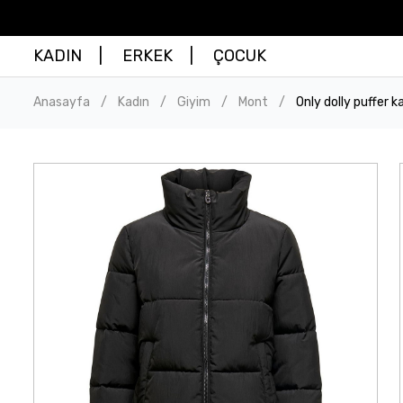
KADIN
ERKEK
ÇOCUK
Anasayfa
Kadın
Giyim
Mont
Only dolly puffer 
/
/
/
/