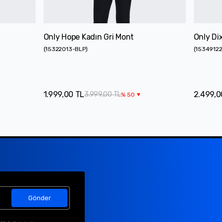
Only Hope Kadın Gri Mont
Only Di
(
15322013-BLP
)
(
1534912
1.999,00 TL
2.499,0
3.999,00 TL
%
50
Gönder