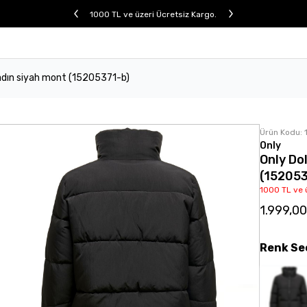
1000 TL ve üzeri Ücretsiz Kargo.
kadın siyah mont (15205371-b)
Ürün Kodu:
Only
Only Do
(152053
1000 TL ve 
1.999,0
Renk
Se