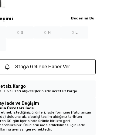
eçimi
Bedenini Bul
S
M
L
Stoğa Gelince Haber Ver
etsiz Kargo
 TL ve üzeri alışverişlerinizde ücretsiz kargo.
ay İade ve Değişim
Gün Ücretsiz İade
 etmek istediğiniz ürünleri, iade formunu (faturanızın
nda) doldurarak, siparişi teslim aldığınız tarihten
aren 30 gün içerisinde ürünle birlikte geri
erebilirsiniz. Ürünlerin iade edilebilmesi için iade
llarına uyması gerekmektedir.