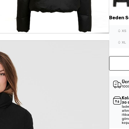
Beden
S
XS
XL
Ücr
1000
Kol
30 
İade
altı
itib
gönd
koşu