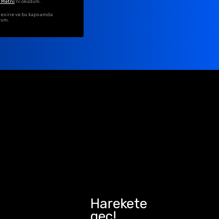
 Metni
'ni okudum.
ilmesine ve bu kapsamda
rum.
Harekete
geç!