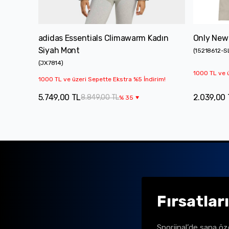
adidas Essentials Climawarm Kadın
Only New 
Siyah Mont
(
15218612-S
(
JX7814
)
1000 TL ve ü
1000 TL ve üzeri Sepette Ekstra %5 İndirim!
5.749,00 TL
2.039,00 
8.849,00 TL
%
35
Fırsatlar
Sporjinal’de sana öz