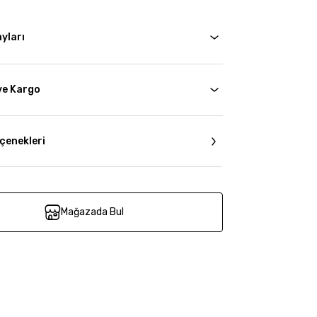
yları
ve Kargo
çenekleri
Mağazada Bul