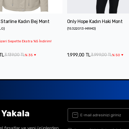
Starline Kadın Bej Mont
Only Hope Kadın Haki Mont
LG
)
(
15322013-MRMD
)
zeri Sepette Ekstra %5 İndirim!
TL
1.999,00 TL
3.139,00 TL
3.999,00 TL
%
35
%
50
ı Yakala
el fırsatlar ve yeni ürünlerden