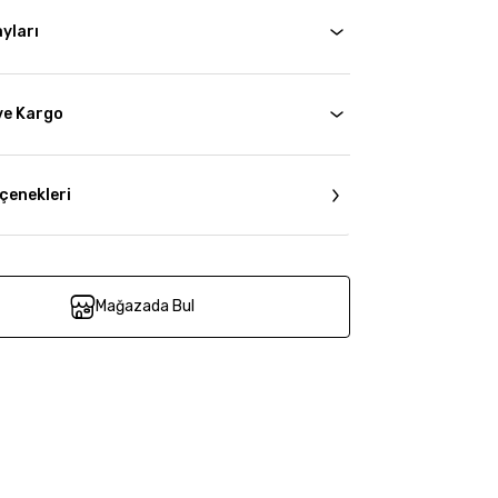
yları
ve Kargo
çenekleri
Mağazada Bul