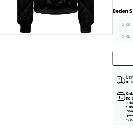
Beden
S
XS
XL
Ücr
1000
Kol
30 
İade
altı
itib
gönd
koşu