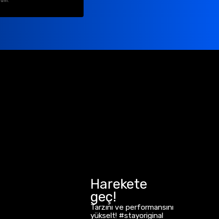
rum.
Harekete
geç!
Tarzını ve performansını
yükselt! #stayoriginal