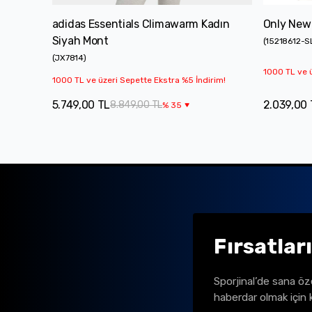
adidas Essentials Climawarm Kadın
Only New 
Siyah Mont
(
15218612-S
(
JX7814
)
1000 TL ve ü
1000 TL ve üzeri Sepette Ekstra %5 İndirim!
5.749,00 TL
2.039,00 
8.849,00 TL
%
35
Fırsatlar
Sporjinal’de sana öz
haberdar olmak için 