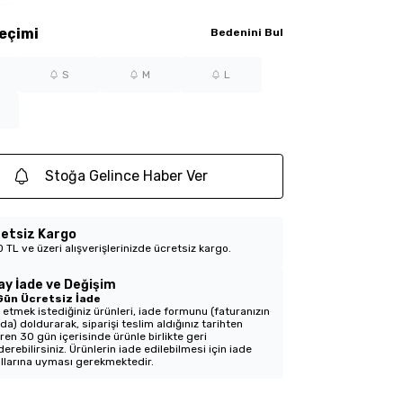
eçimi
Bedenini Bul
S
M
L
Stoğa Gelince Haber Ver
etsiz Kargo
 TL ve üzeri alışverişlerinizde ücretsiz kargo.
ay İade ve Değişim
Gün Ücretsiz İade
 etmek istediğiniz ürünleri, iade formunu (faturanızın
nda) doldurarak, siparişi teslim aldığınız tarihten
aren 30 gün içerisinde ürünle birlikte geri
erebilirsiniz. Ürünlerin iade edilebilmesi için iade
llarına uyması gerekmektedir.