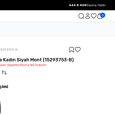
444 8 408
Sipariş Takibi
1000 TL ve üzeri Ücretsiz Kargo.
0
15293753-B
la Kadın Siyah Mont (15293753-B)
üzeri Sepette Ekstra %5 İndirim!
0 TL
çimi