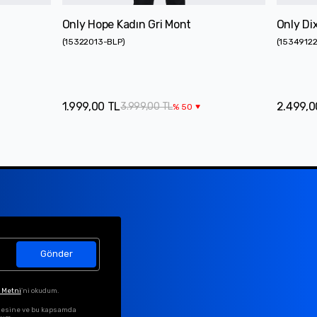
Only Hope Kadın Gri Mont
Only Di
(
15322013-BLP
)
(
1534912
1.999,00 TL
2.499,0
3.999,00 TL
%
50
Gönder
 Metni
'ni okudum.
ilmesine ve bu kapsamda