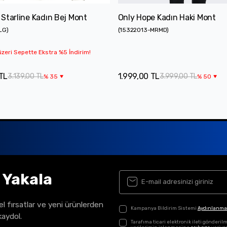
Starline Kadın Bej Mont
Only Hope Kadın Haki Mont
LG
)
(
15322013-MRMD
)
zeri Sepette Ekstra %5 İndirim!
TL
1.999,00 TL
3.139,00 TL
3.999,00 TL
%
35
%
50
ı Yakala
el fırsatlar ve yeni ürünlerden
Kampanya Bildirim Sistemi
Aydınlanma
kaydol.
Tarafıma ticari elektronik ileti gönder