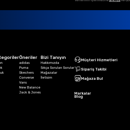
verilerimin işlenmesine
açık rıza
veriyo
tegoriler
Öneriler
Bizi Tanıyın
Müşteri Hizmetleri
ın
adidas
Hakkımızda
ek
Puma
Sıkça Sorulan Sorular
Sipariş Takibi
uk
Skechers
Mağazalar
Converse
İletisim
Mağaza Bul
Vans
New Balance
Jack & Jones
Markalar
Blog