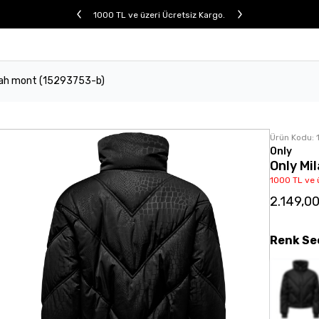
1000 TL ve üzeri Ücretsiz Kargo.
iyah mont (15293753-b)
Ürün Kodu:
Only
Only Mi
1000 TL ve 
2.149,0
Renk
Se