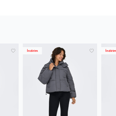
İndirim
İndiri