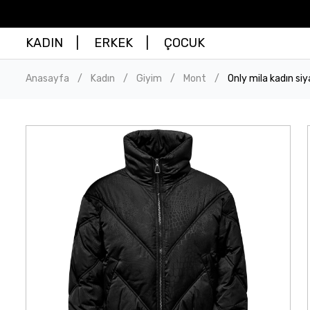
KADIN
ERKEK
ÇOCUK
Anasayfa
Kadın
Giyim
Mont
Only mila kadın s
/
/
/
/