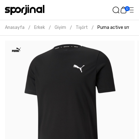
0
Anasayfa
Erkek
Giyim
Tişört
Puma active small lo
/
/
/
/