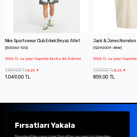
Nike Sportswear Club Erkek Beyaz Atlet
Jack & Jones Norrebro 
(
BQ1260-100
)
(
12292009-ANW
)
1000 TL ve üzeri Sepette Ekstra %5 İndirim!
1000 TL ve üzeri Sepette
1.399,00 TL
1.139,00 TL
%
25
%
25
1.049,00 TL
859,00 TL
Fırsatları Yakala
Sporjinal’de sana özel fırsatlar ve yeni ürünlerden