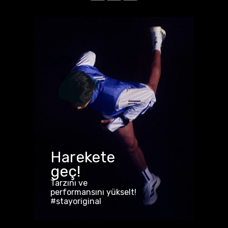
Harekete
geç!
Tarzını ve
performansını yükselt!
#stayoriginal