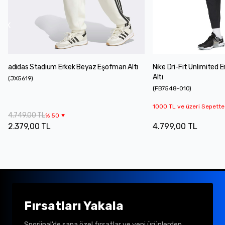
adidas Stadium Erkek Beyaz Eşofman Altı
Nike Dri-Fit Unlimited
Altı
(
JX5619
)
(
FB7548-010
)
1000 TL ve üzeri Sepette
4.749,00 TL
%
50
2.379,00 TL
4.799,00 TL
Fırsatları Yakala
Sporjinal’de sana özel fırsatlar ve yeni ürünlerden