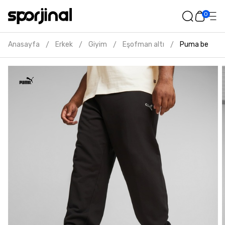
0
Anasayfa
Erkek
Giyim
Eşofman altı
Puma better e
/
/
/
/