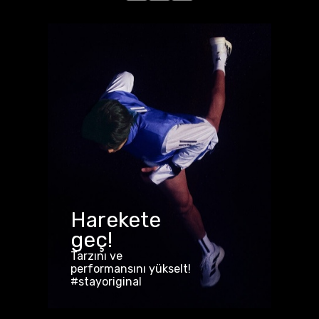
Harekete
geç!
Tarzını ve
performansını yükselt!
#stayoriginal