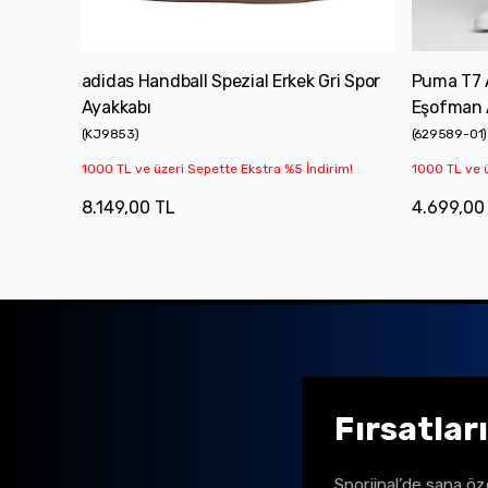
adidas Handball Spezial Erkek Gri Spor
Puma T7 
Ayakkabı
Eşofman A
(
KJ9853
)
(
629589-01
)
1000 TL ve üzeri Sepette Ekstra %5 İndirim!
1000 TL ve ü
8.149,00 TL
4.699,00
Fırsatlar
Sporjinal’de sana öz