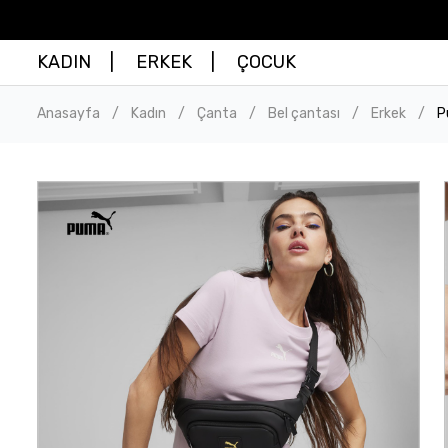
KADIN
ERKEK
ÇOCUK
Anasayfa
Kadın
Çanta
Bel çantası
Erkek
P
/
/
/
/
/