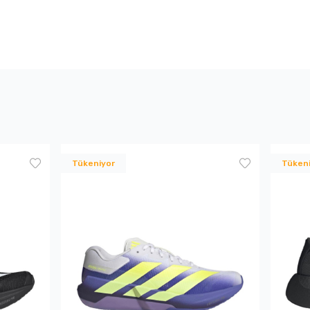
Tükeniyor
Tüken