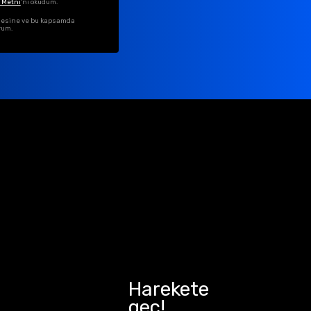
 Metni
'ni okudum.
ilmesine ve bu kapsamda
rum.
Harekete
geç!