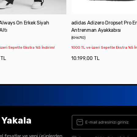
Always On Erkek Siyah
adidas Adizero Dropset Pro E
ltı
Antrenman Ayakkabısı
(
KH6710
)
zeri Sepette Ekstra %5 İndirim!
1000 TL ve üzeri Sepette Ekstra %5 İn
 TL
10.199,00 TL
ı Yakala
el fırsatlar ve yeni ürünlerden