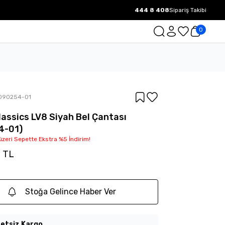
444 8 408
Sipariş Takibi
1000 TL ve üzeri Ücretsiz Kargo.
0
090254-01
assics LV8 Siyah Bel Çantası
4-01)
üzeri Sepette Ekstra %5 İndirim!
0 TL
Stoğa Gelince Haber Ver
etsiz Kargo