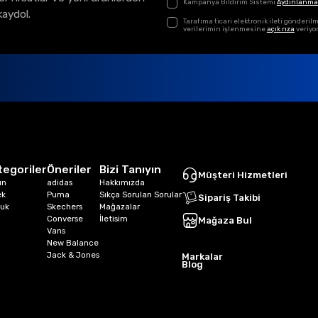
Kampanya Bildirim Sistemi
Aydınlanma
kaydol.
Tarafıma ticari elektronik ileti gönder
verilerimin işlenmesine
açık rıza
veriyo
tegoriler
Öneriler
Bizi Tanıyın
Müşteri Hizmetleri
ın
adidas
Hakkımızda
ek
Puma
Sıkça Sorulan Sorular
Sipariş Takibi
uk
Skechers
Mağazalar
Converse
İletisim
Mağaza Bul
Vans
New Balance
Jack & Jones
Markalar
Blog