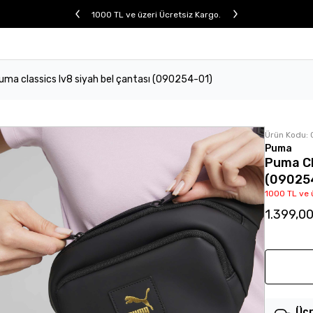
1000 TL ve üzeri Ücretsiz Kargo.
uma classics lv8 siyah bel çantası (090254-01)
Ürün Kodu:
Puma
Puma Cl
(09025
1000 TL ve 
1.399,0
Ücr