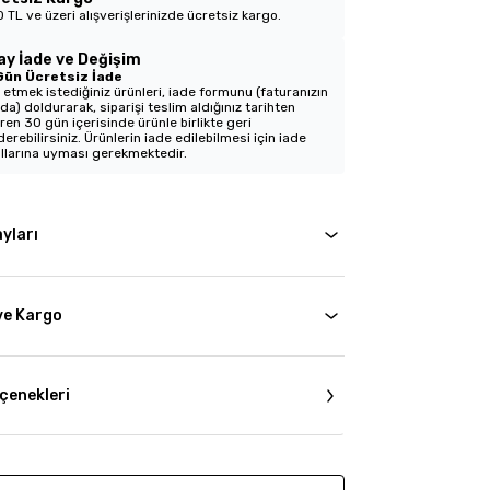
 TL ve üzeri alışverişlerinizde ücretsiz kargo.
ay İade ve Değişim
Gün Ücretsiz İade
 etmek istediğiniz ürünleri, iade formunu (faturanızın
nda) doldurarak, siparişi teslim aldığınız tarihten
aren 30 gün içerisinde ürünle birlikte geri
erebilirsiniz. Ürünlerin iade edilebilmesi için iade
llarına uyması gerekmektedir.
yları
ve Kargo
çenekleri