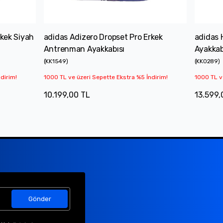
rkek Siyah
adidas Adizero Dropset Pro Erkek
adidas 
Antrenman Ayakkabısı
Ayakkab
(
KK1549
)
(
KK0289
)
dirim!
1000 TL ve üzeri Sepette Ekstra %5 İndirim!
1000 TL v
10.199,00 TL
13.599,
Gönder