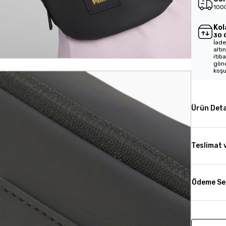
1000
Kol
30 
İade
altı
itib
gönd
koşu
Ürün Deta
Teslimat 
Ödeme Se