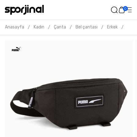
0
Anasayfa
Kadın
Çanta
Bel çantası
Erkek
Puma
/
/
/
/
/