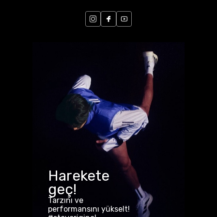
Harekete
geç!
Tarzını ve
performansını yükselt!