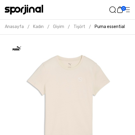
0
Anasayfa
Kadın
Giyim
Tişört
Puma essential elev
/
/
/
/