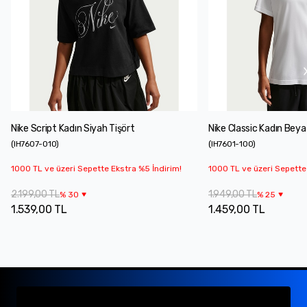
Nike Script Kadın Siyah Tişört
Nike Classic Kadın Beya
(
IH7607-010
)
(
IH7601-100
)
1000 TL ve üzeri Sepette Ekstra %5 İndirim!
1000 TL ve üzeri Sepette
2.199,00 TL
1.949,00 TL
%
30
%
25
1.539,00 TL
1.459,00 TL