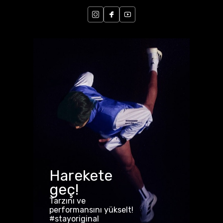
Harekete
geç!
Tarzını ve
performansını yükselt!
#stayoriginal