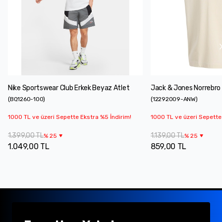
Nike Sportswear Club Erkek Beyaz Atlet
Jack & Jones Norrebro 
(
BQ1260-100
)
(
12292009-ANW
)
1000 TL ve üzeri Sepette Ekstra %5 İndirim!
1000 TL ve üzeri Sepette
1.399,00 TL
1.139,00 TL
%
25
%
25
1.049,00 TL
859,00 TL