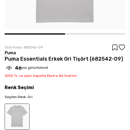
Ürün Kodu:
682542-09
Puma
Puma Essentials Erkek Gri Tişört (682542-09)
46
kez görüntülendi
1000 TL ve üzeri Sepette Ekstra %5 İndirim!
Renk
Seçimi
Seçilen
Renk
:
Gri