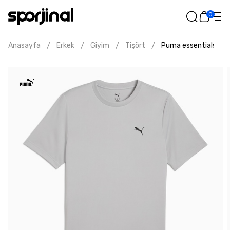
0
Anasayfa
Erkek
Giyim
Tişört
Puma essentials erk
/
/
/
/