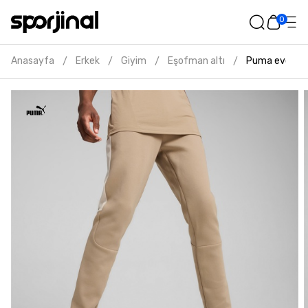
0
Anasayfa
Erkek
Giyim
Eşofman altı
Puma evostrip
/
/
/
/