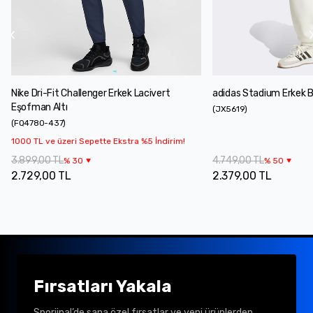
Nike Dri-Fit Challenger Erkek Lacivert
adidas Stadium Erkek 
Eşofman Altı
(
JX5619
)
(
FQ4780-437
)
1000 TL ve üzeri Sepette Ekstra %5 İndirim!
3.899,00 TL
4.749,00 TL
%
30
%
50
2.729,00 TL
2.379,00 TL
Fırsatları Yakala
Sporjinal’de sana özel fırsatlar ve yeni ürünlerden