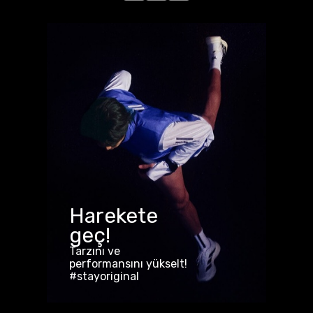
Harekete
geç!
Tarzını ve
performansını yükselt!
#stayoriginal