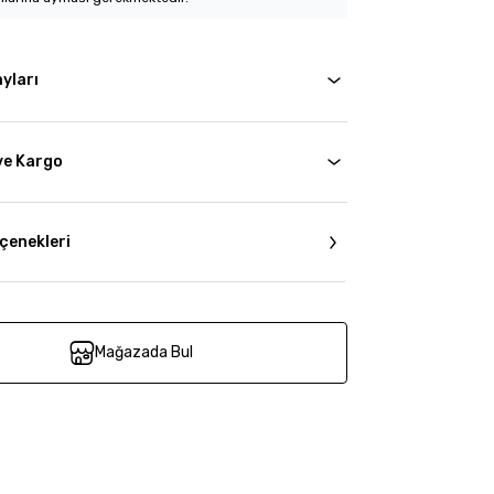
yları
ve Kargo
çenekleri
Mağazada Bul