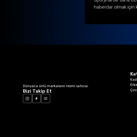
Sporjinal’de sana öz
haberdar olmak için 
Ka
Kad
Erk
Dünyaca ünlü markaların resmi satıcısı.
Çoc
Bizi Takip Et