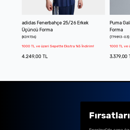
adidas Fenerbahçe 25/26 Erkek
Puma Gal
Üçüncü Forma
Forma
(
KD9736
)
(
779813-03
)
1000 TL ve üzeri Sepette Ekstra %5 İndirim!
1000 TL ve ü
4.249,00 TL
3.379,00 
Fırsatlar