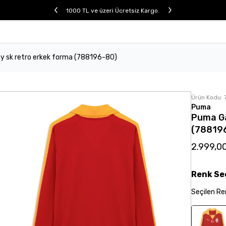
1000 TL ve üzeri Ücretsiz Kargo.
y sk retro erkek forma (788196-80)
Ürün Kodu:
Puma
Puma Ga
(78819
2.999,0
Renk
Se
Seçilen
Re