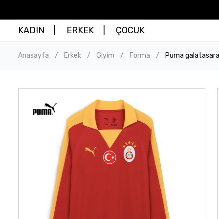
KADIN
ERKEK
ÇOCUK
Anasayfa
Erkek
Giyim
Forma
Puma galatasara
/
/
/
/