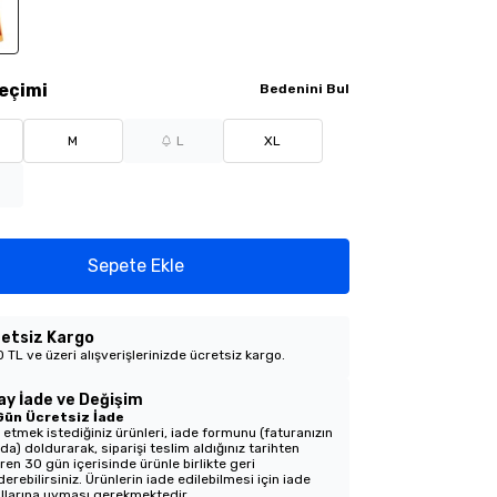
eçimi
Bedenini Bul
M
L
XL
Sepete Ekle
etsiz Kargo
 TL ve üzeri alışverişlerinizde ücretsiz kargo.
ay İade ve Değişim
Gün Ücretsiz İade
 etmek istediğiniz ürünleri, iade formunu (faturanızın
nda) doldurarak, siparişi teslim aldığınız tarihten
aren 30 gün içerisinde ürünle birlikte geri
erebilirsiniz. Ürünlerin iade edilebilmesi için iade
llarına uyması gerekmektedir.