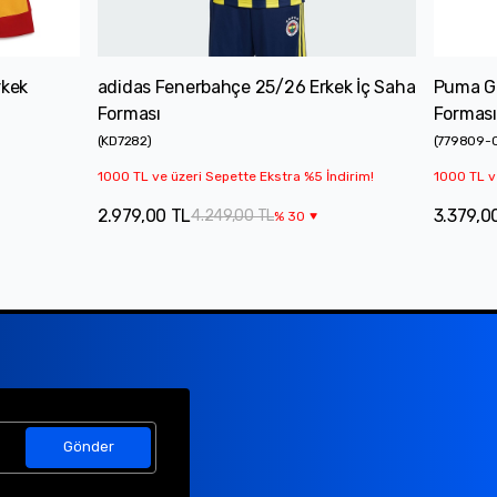
rkek
adidas Fenerbahçe 25/26 Erkek İç Saha
Puma Ga
Forması
Forması
(
KD7282
)
(
779809-
1000 TL ve üzeri Sepette Ekstra %5 İndirim!
1000 TL v
2.979,00 TL
3.379,0
4.249,00 TL
%
30
Gönder