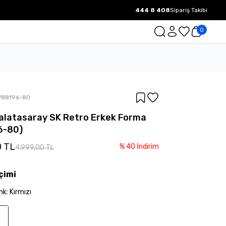
444 8 408
Sipariş Takibi
1000 TL ve üzeri Ücretsiz Kargo.
0
788196-80
latasaray SK Retro Erkek Forma
6-80)
0 TL
%
40
İndirim
4.999,00 TL
çimi
nk
:
Kırmızı