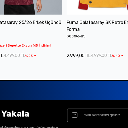
atasaray 25/26 Erkek Üçüncü
Puma Galatasaray SK Retro E
Forma
(
788196-81
)
zeri Sepette Ekstra %5 İndirim!
TL
2.999,00 TL
4.499,00 TL
4.999,00 TL
%
25
%
40
ı Yakala