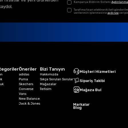
el fırsatlar ve yeni ürünlerden
Kampanya Bildirim Sistemi
Aydınlanma
kaydol.
Tarafıma ticari elektronik ileti gönder
verilerimin işlenmesine
açık rıza
veriyo
tegoriler
Öneriler
Bizi Tanıyın
Müşteri Hizmetleri
ın
adidas
Hakkımızda
ek
Puma
Sıkça Sorulan Sorular
Sipariş Takibi
uk
Skechers
Mağazalar
Converse
İletisim
Mağaza Bul
Vans
New Balance
Jack & Jones
Markalar
Blog