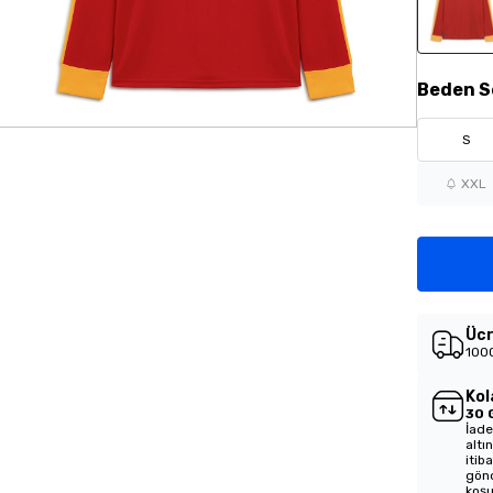
Beden
S
S
XXL
Ücr
1000
Kol
30 
İade
altı
itib
gönd
koşu