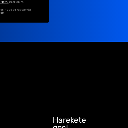
 Metni
'ni okudum.
ilmesine ve bu kapsamda
rum.
Harekete
geç!