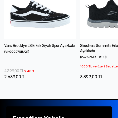
Vans Brooklyn LS Erkek Siyah Spor Ayakkabı
Skechers Summits Erke
Ayakkabı
(
VN000D7QBA21
)
(
232395TK-BKCC
)
1000 TL ve üzeri Sepette
4.399,00 TL
%
40
2.639,00 TL
3.399,00 TL