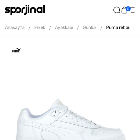
0
Anasayfa
Erkek
Ayakkabı
Günlük
Puma rebound g
/
/
/
/