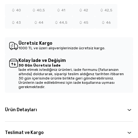
40
40,5
41
42
42,5
43
44
44,5
45
46
Ücretsiz Kargo
1000 TL ve üzeri alışverişlerinizde ücretsiz kargo.
Kolay İade ve Değişim
30 Gün Ücretsiz İade
İade etmek istediğiniz ürünleri, iade formunu (faturanızın
altında) doldurarak, siparişi teslim aldığınız tarihten itibaren
30 gün içerisinde ürünle birlikte geri gönderebilirsiniz.
Ürünlerin iade edilebilmesi için iade koşullarına uyması
gerekmektedir.
Ürün Detayları
Teslimat ve Kargo