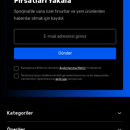
Fırsatları Yakala
Sporjinal’de sana özel fırsatlar ve yeni ürünlerden
haberdar olmak için kaydol.
Gönder
Kampanya Bildirim Sistemi
Aydınlanma Metni
'ni okudum.
Tarafıma ticari elektronik ileti gönderilmesine ve bu kapsamda
verilerimin işlenmesine
açık rıza
veriyorum.
Kategoriler
Öneriler