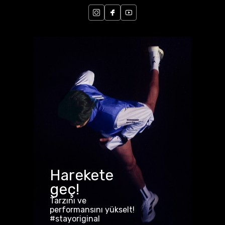
Harekete
geç!
Tarzını ve
performansını yükselt!
#stayoriginal