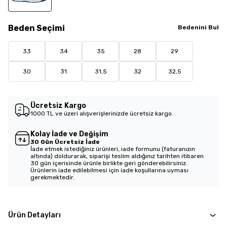
Beden
Seçimi
Bedenini Bul
33
34
35
28
29
30
31
31,5
32
32,5
Ücretsiz Kargo
1000 TL ve üzeri alışverişlerinizde ücretsiz kargo.
Kolay İade ve Değişim
30 Gün Ücretsiz İade
İade etmek istediğiniz ürünleri, iade formunu (faturanızın
altında) doldurarak, siparişi teslim aldığınız tarihten itibaren
30 gün içerisinde ürünle birlikte geri gönderebilirsiniz.
Ürünlerin iade edilebilmesi için iade koşullarına uyması
gerekmektedir.
Ürün Detayları