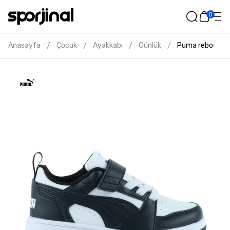
0
Anasayfa
Çocuk
Ayakkabı
Günlük
Puma rebound v
/
/
/
/