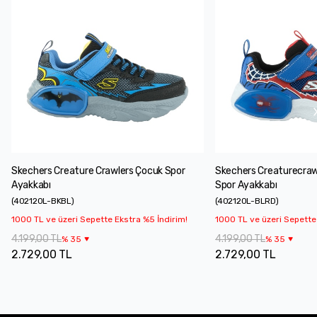
Skechers Creature Crawlers Çocuk Spor
Skechers Creaturecraw
Ayakkabı
Spor Ayakkabı
(
402120L-BKBL
)
(
402120L-BLRD
)
1000 TL ve üzeri Sepette Ekstra %5 İndirim!
1000 TL ve üzeri Sepette
4.199,00 TL
4.199,00 TL
%
35
%
35
2.729,00 TL
2.729,00 TL