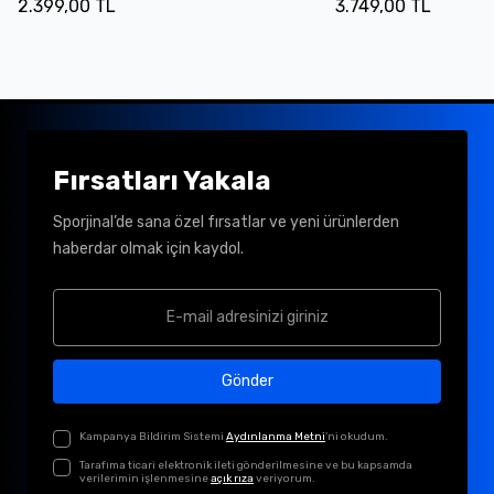
2.399,00 TL
3.749,00 TL
Fırsatları Yakala
Sporjinal’de sana özel fırsatlar ve yeni ürünlerden
haberdar olmak için kaydol.
Gönder
Kampanya Bildirim Sistemi
Aydınlanma Metni
'ni okudum.
Tarafıma ticari elektronik ileti gönderilmesine ve bu kapsamda
verilerimin işlenmesine
açık rıza
veriyorum.