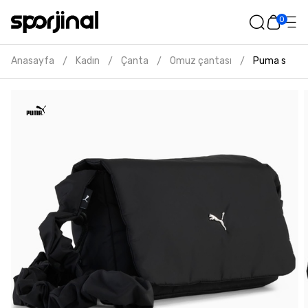
0
Anasayfa
Kadın
Çanta
Omuz çantası
Puma slouch
/
/
/
/