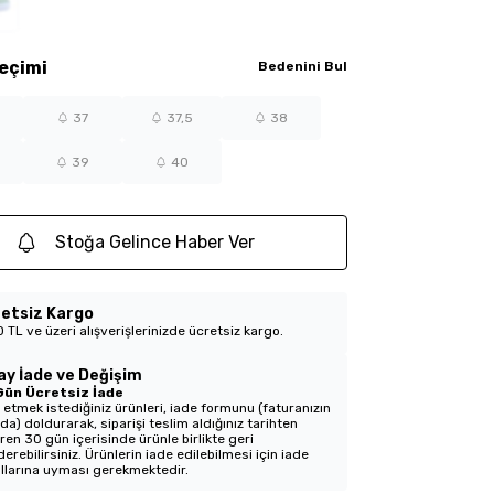
eçimi
Bedenini Bul
37
37,5
38
39
40
Stoğa Gelince Haber Ver
etsiz Kargo
 TL ve üzeri alışverişlerinizde ücretsiz kargo.
ay İade ve Değişim
Gün Ücretsiz İade
 etmek istediğiniz ürünleri, iade formunu (faturanızın
nda) doldurarak, siparişi teslim aldığınız tarihten
aren 30 gün içerisinde ürünle birlikte geri
erebilirsiniz. Ürünlerin iade edilebilmesi için iade
llarına uyması gerekmektedir.