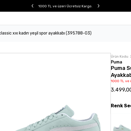
1000 TL ve üzeri Ücretsiz Kargo.
assic xxı kadın yeşil spor ayakkabı (395788-03)
Ürün Kodu:
Puma
Puma Su
Ayakkab
1000 TL ve 
3.499,0
Renk
Se