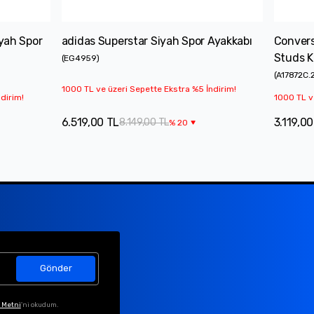
iyah Spor
adidas Superstar Siyah Spor Ayakkabı
Convers
Studs K
(
EG4959
)
(
A17872C.
1000 TL ve üzeri Sepette Ekstra %5 İndirim!
dirim!
1000 TL v
6.519,00 TL
3.119,00
8.149,00 TL
%
20
Gönder
 Metni
'ni okudum.