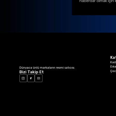
haberdar olmak için 
Ka
Kad
Erk
Dünyaca ünlü markaların resmi satıcısı.
Çoc
Bizi Takip Et