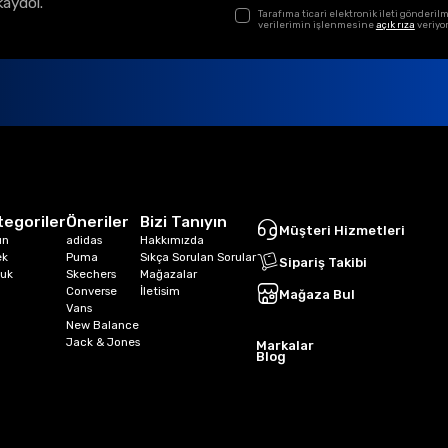
kaydol.
Tarafıma ticari elektronik ileti gönder
verilerimin işlenmesine
açık rıza
veriyo
tegoriler
Öneriler
Bizi Tanıyın
Müşteri Hizmetleri
ın
adidas
Hakkımızda
ek
Puma
Sıkça Sorulan Sorular
Sipariş Takibi
uk
Skechers
Mağazalar
Converse
İletisim
Mağaza Bul
Vans
New Balance
Jack & Jones
Markalar
Blog