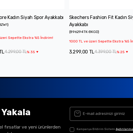
ore Kadın Siyah Spor Ayakkabı
Skechers Fashion Fit Kadın S
Ayakkabı
BZW1
)
(
896294TK-BKGD
)
zeri Sepette Ekstra %5 İndirim!
1000 TL ve üzeri Sepette Ekstra %5 İn
TL
3.299,00 TL
4.299,00 TL
4.399,00 TL
%
35
%
25
ı Yakala
el fırsatlar ve yeni ürünlerden
Kampanya Bildirim Sistemi
Aydınlanma