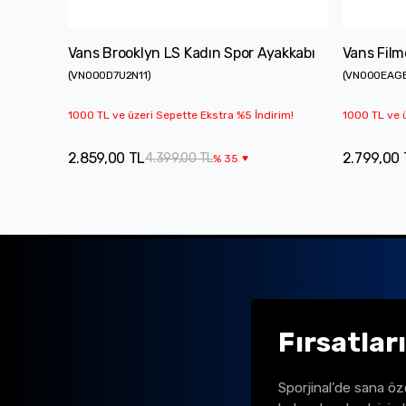
Vans Brooklyn LS Kadın Spor Ayakkabı
Vans Film
(
VN000D7U2N11
)
(
VN000EAG
1000 TL ve üzeri Sepette Ekstra %5 İndirim!
1000 TL ve ü
2.859,00 TL
2.799,00 
4.399,00 TL
%
35
Fırsatlar
Sporjinal’de sana öz