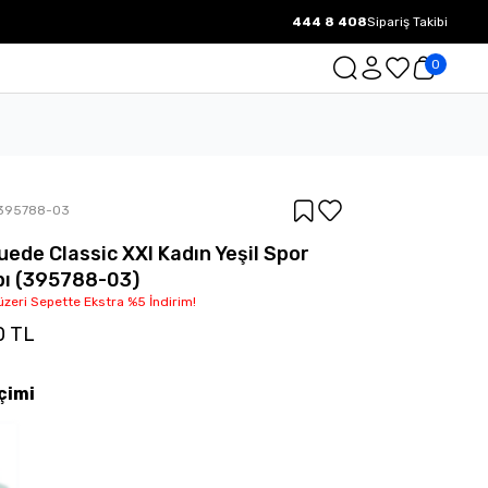
444 8 408
Sipariş Takibi
1000 TL ve üzeri Ücretsiz Kargo.
0
395788-03
ede Classic XXI Kadın Yeşil Spor
ı (395788-03)
üzeri Sepette Ekstra %5 İndirim!
0 TL
çimi