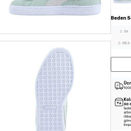
Beden
S
36
38,5
Ücr
1000
Kol
30 
İade
altı
itib
gönd
koşu