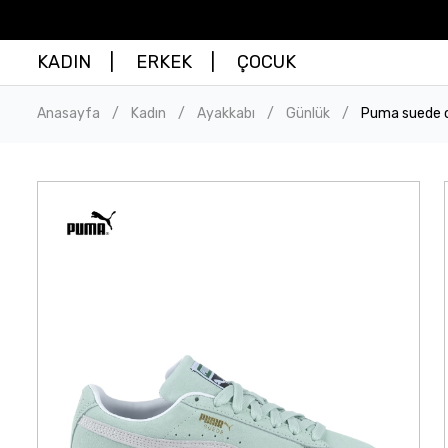
KADIN
ERKEK
ÇOCUK
Anasayfa
Kadın
Ayakkabı
Günlük
Puma suede cl
/
/
/
/