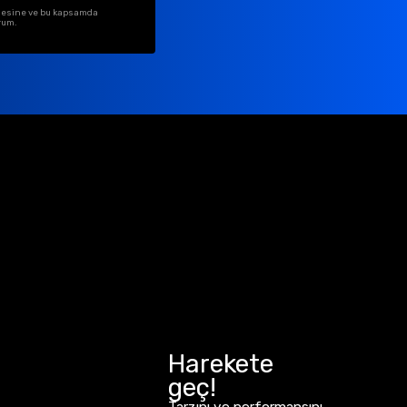
ilmesine ve bu kapsamda
rum.
Harekete
geç!
Tarzını ve performansını