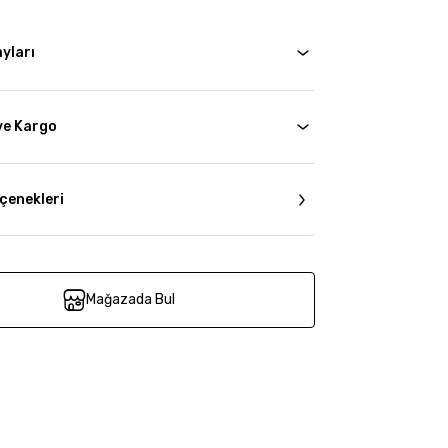
yları
ve Kargo
çenekleri
Mağazada Bul