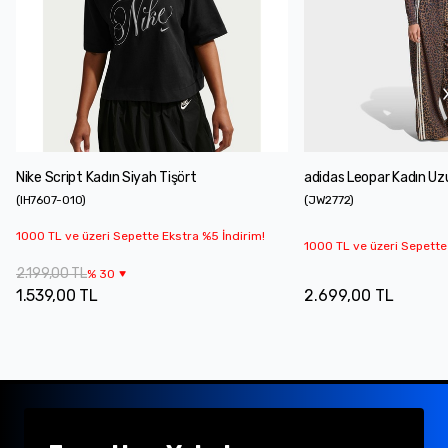
Nike Script Kadın Siyah Tişört
adidas Leopar Kadın Uzu
(
IH7607-010
)
(
JW2772
)
1000 TL ve üzeri Sepette Ekstra %5 İndirim!
1000 TL ve üzeri Sepette
2.199,00 TL
%
30
1.539,00 TL
2.699,00 TL