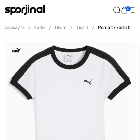
0
Anasayfa
Kadın
Giyim
Tişört
Puma t7 kadın beyaz
/
/
/
/