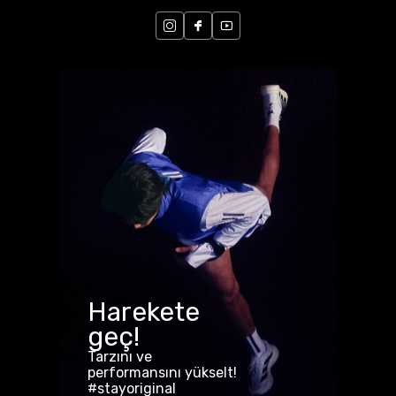
Harekete
geç!
Tarzını ve
performansını yükselt!
#stayoriginal