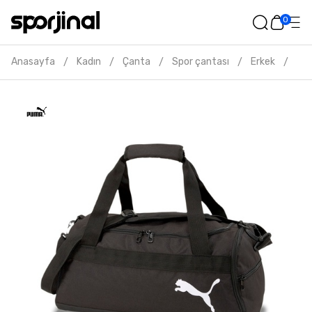
0
Anasayfa
Kadın
Çanta
Spor çantası
Erkek
Pum
/
/
/
/
/