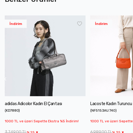
İndirim
İndirim
adidas Adicolor Kadın El Çantası
Lacoste Kadın Turuncu 
(
KD7880
)
(
NF5153AU.T40
)
1000 TL ve üzeri Sepette Ekstra %5 İndirim!
1000 TL ve üzeri Sepette
3.749,00 TL
6.989,00 TL
%
25
%
35