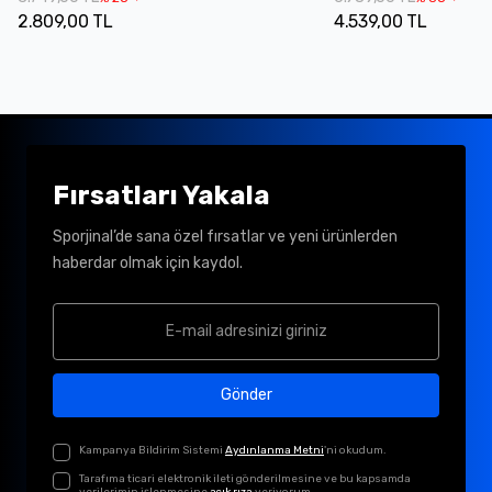
2.809,00 TL
4.539,00 TL
Fırsatları Yakala
Sporjinal’de sana özel fırsatlar ve yeni ürünlerden
haberdar olmak için kaydol.
Gönder
Kampanya Bildirim Sistemi
Aydınlanma Metni
'ni okudum.
Tarafıma ticari elektronik ileti gönderilmesine ve bu kapsamda
verilerimin işlenmesine
açık rıza
veriyorum.