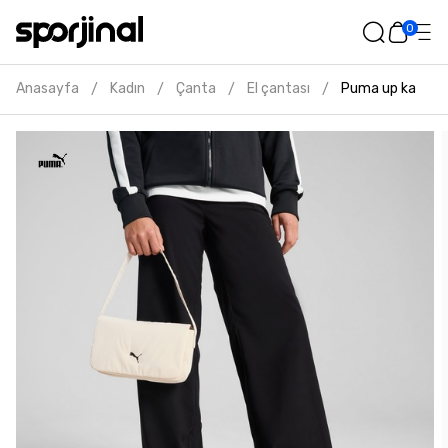
0
Anasayfa
Kadın
Çanta
El çantası
Puma up kadın k
/
/
/
/