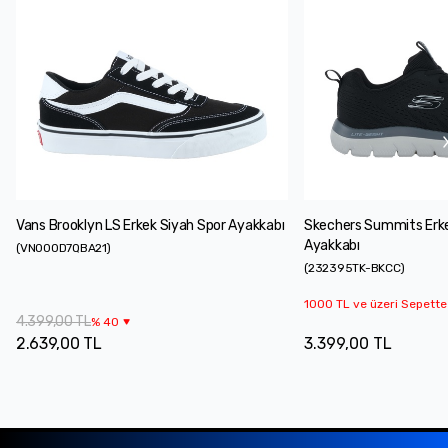
Vans Brooklyn LS Erkek Siyah Spor Ayakkabı
Skechers Summits Erke
Ayakkabı
(
VN000D7QBA21
)
(
232395TK-BKCC
)
1000 TL ve üzeri Sepette
4.399,00 TL
%
40
2.639,00 TL
3.399,00 TL