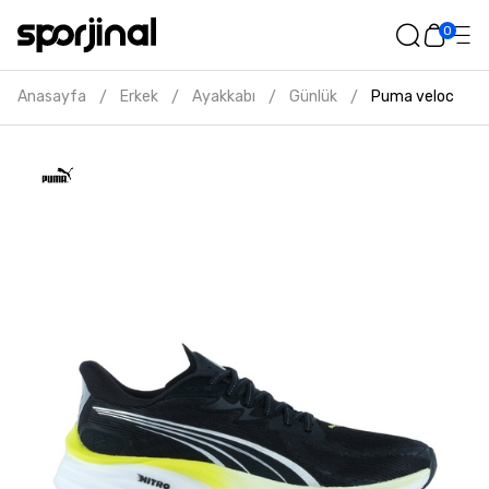
0
Anasayfa
Erkek
Ayakkabı
Günlük
Puma velocity ni
/
/
/
/