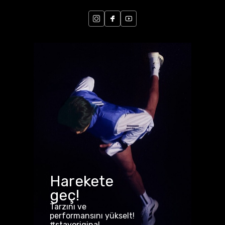
Harekete
geç!
Tarzını ve
performansını yükselt!
#stayoriginal