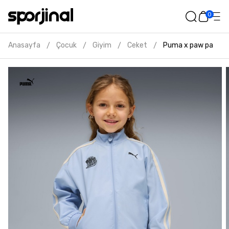
0
Anasayfa
Çocuk
Giyim
Ceket
Puma x paw patrol 
/
/
/
/