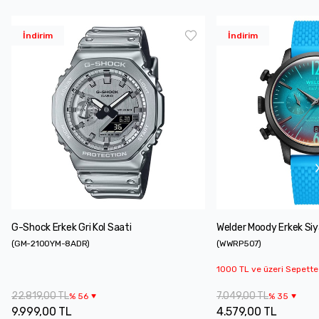
İndirim
İndirim
G-Shock Erkek Gri Kol Saati
Welder Moody Erkek Siy
(
GM-2100YM-8ADR
)
(
WWRP507
)
1000 TL ve üzeri Sepette
22.819,00 TL
7.049,00 TL
%
56
%
35
9.999,00 TL
4.579,00 TL