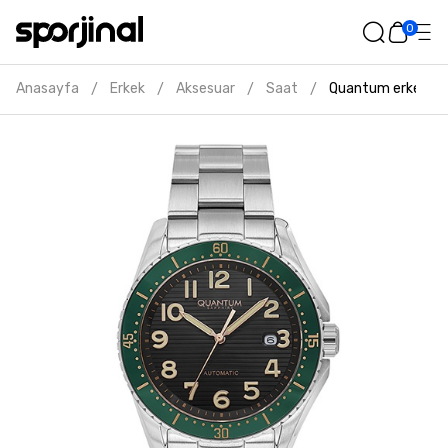
0
Anasayfa
Erkek
Aksesuar
Saat
Quantum erkek gri
/
/
/
/