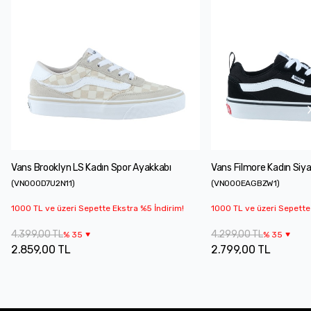
Vans Brooklyn LS Kadın Spor Ayakkabı
Vans Filmore Kadın Siy
(
VN000D7U2N11
)
(
VN000EAGBZW1
)
1000 TL ve üzeri Sepette Ekstra %5 İndirim!
1000 TL ve üzeri Sepette
4.399,00 TL
4.299,00 TL
%
35
%
35
2.859,00 TL
2.799,00 TL