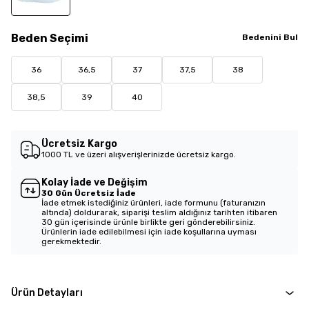
Beden
Seçimi
Bedenini Bul
36
36,5
37
37,5
38
38,5
39
40
Ücretsiz Kargo
1000 TL ve üzeri alışverişlerinizde ücretsiz kargo.
Kolay İade ve Değişim
30 Gün Ücretsiz İade
İade etmek istediğiniz ürünleri, iade formunu (faturanızın
altında) doldurarak, siparişi teslim aldığınız tarihten itibaren
30 gün içerisinde ürünle birlikte geri gönderebilirsiniz.
Ürünlerin iade edilebilmesi için iade koşullarına uyması
gerekmektedir.
Ürün Detayları