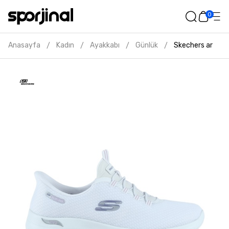
0
Anasayfa
Kadın
Ayakkabı
Günlük
Skechers arch f
/
/
/
/