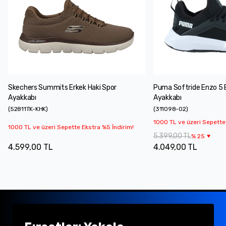
Skechers Summits Erkek Haki Spor
Puma Softride Enzo 5 
Ayakkabı
Ayakkabı
(
52811TK-KHK
)
(
311098-02
)
1000 TL ve üzeri Sepette
1000 TL ve üzeri Sepette Ekstra %5 İndirim!
5.399,00 TL
%
25
4.599,00 TL
4.049,00 TL