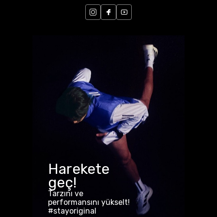
Harekete
geç!
Tarzını ve
performansını yükselt!
#stayoriginal