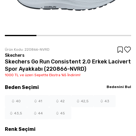
Ürün Kodu:
220866-NVRD
Skechers
Skechers Go Run Consistent 2.0 Erkek Lacivert
Spor Ayakkabı (220866-NVRD)
1000 TL ve üzeri Sepette Ekstra %5 İndirim!
Beden
Seçimi
Bedenini Bul
40
41
42
42,5
43
43,5
44
45
Renk
Seçimi