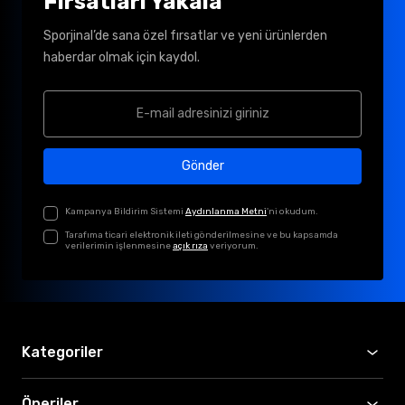
Fırsatları Yakala
Sporjinal’de sana özel fırsatlar ve yeni ürünlerden
haberdar olmak için kaydol.
Gönder
Kampanya Bildirim Sistemi
Aydınlanma Metni
'ni okudum.
Tarafıma ticari elektronik ileti gönderilmesine ve bu kapsamda
verilerimin işlenmesine
açık rıza
veriyorum.
Kategoriler
Öneriler