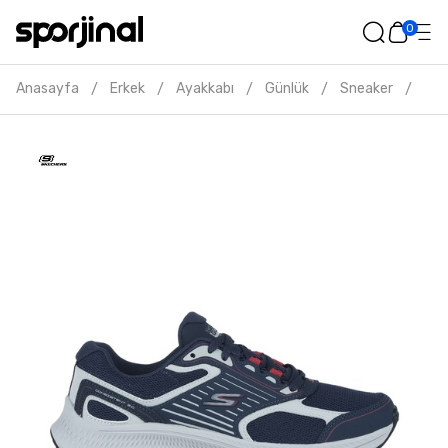
0
Anasayfa
Erkek
Ayakkabı
Günlük
Sneaker
Ske
/
/
/
/
/